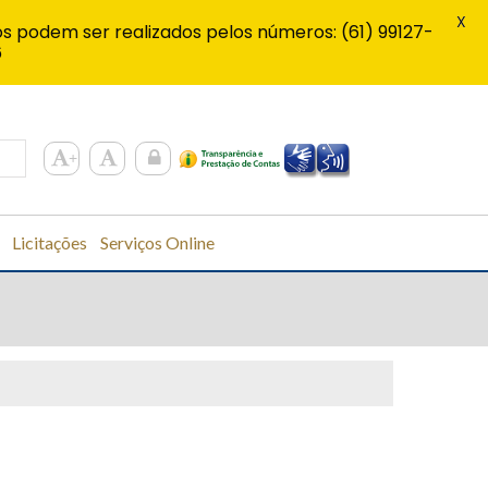
X
s podem ser realizados pelos números: (61) 99127-
6
Licitações
Serviços Online