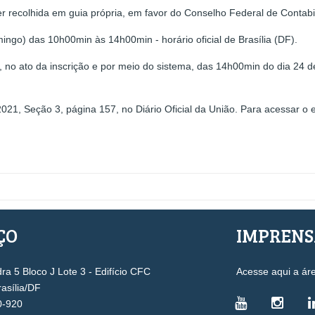
ser recolhida em guia própria, em favor do Conselho Federal de Contabi
ingo) das 10h00min às 14h00min - horário oficial de Brasília (DF).
o, no ato da inscrição e por meio do sistema, das 14h00min do dia 24
2021, Seção 3, página 157, no Diário Oficial da União. Para acessar o 
ÇO
IMPREN
a 5 Bloco J Lote 3 - Edifício CFC
Acesse aqui a ár
rasília/DF
0-920