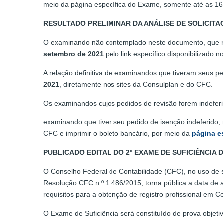
meio da página específica do Exame, somente até as 1
RESULTADO PRELIMINAR DA ANÁLISE DE SOLICITA
O examinando não contemplado neste documento, que req
setembro de 2021
pelo link específico disponibilizado n
A relação definitiva de examinandos que tiveram seus pe
2021
, diretamente nos sites da Consulplan e do CFC.
Os examinandos cujos pedidos de revisão forem indefer
examinando que tiver seu pedido de isenção indeferido, 
CFC e imprimir o boleto bancário, por meio da
página e
PUBLICADO EDITAL DO 2º EXAME DE SUFICIÊNCIA D
O Conselho Federal de Contabilidade (CFC), no uso de s
Resolução CFC n.º 1.486/2015, torna pública a data de
requisitos para a obtenção de registro profissional em 
O Exame de Suficiência será constituído de prova objeti