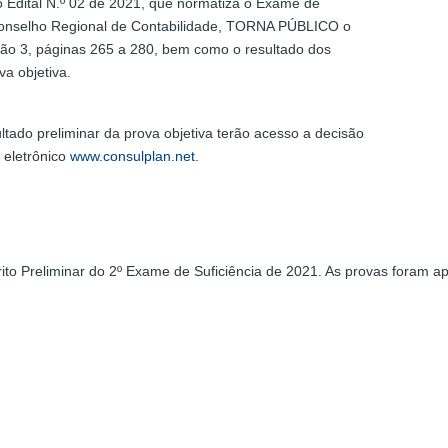
Edital N.º 02 de 2021, que normatiza o Exame de
 Conselho Regional de Contabilidade, TORNA PÚBLICO o
eção 3, páginas 265 a 280, bem como o resultado dos
va objetiva.
tado preliminar da prova objetiva terão acesso a decisão
o eletrônico
www.consulplan.net
.
o Preliminar do 2º Exame de Suficiência de 2021. As provas foram apl