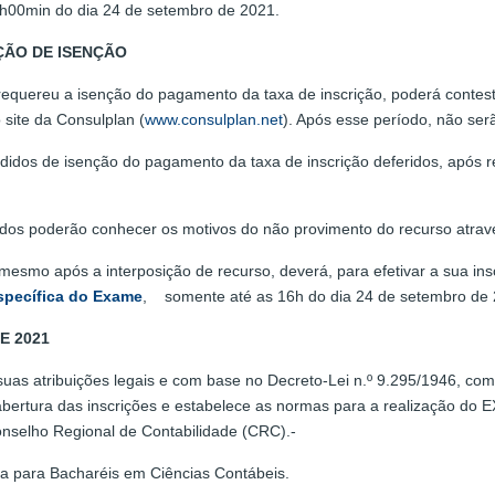
6h00min do dia 24 de setembro de 2021.
ÇÃO DE ISENÇÃO
uereu a isenção do pagamento da taxa de inscrição, poderá contesta
o site da Consulplan (
www.consulplan.net
). Após esse período, não ser
didos de isenção do pagamento da taxa de inscrição deferidos, após r
idos poderão conhecer os motivos do não provimento do recurso atrav
mesmo após a interposição de recurso, deverá, para efetivar a sua in
specífica do Exame
, somente até as 16h do dia 24 de setembro de 2
E 2021
uas atribuições legais e com base no Decreto-Lei n.º 9.295/1946, com 
 abertura das inscrições e estabelece as normas para a realização 
Conselho Regional de Contabilidade (CRC).-
va para Bacharéis em Ciências Contábeis.