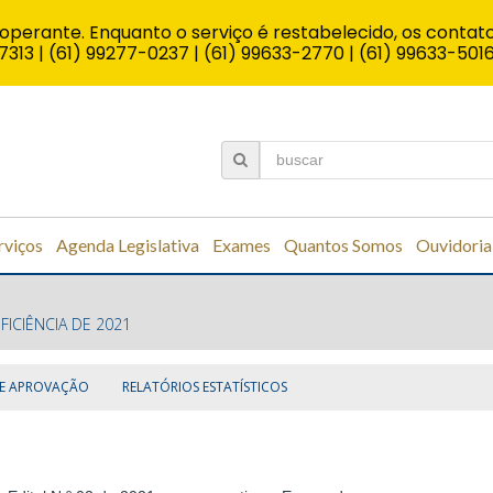
operante. Enquanto o serviço é restabelecido, os contato
7313 | (61) 99277-0237 | (61) 99633-2770 | (61) 99633-501
rviços
Agenda Legislativa
Exames
Quantos Somos
Ouvidoria
FICIÊNCIA DE 2021
DE APROVAÇÃO
RELATÓRIOS ESTATÍSTICOS