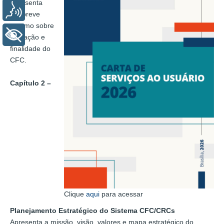
Apresenta
Voz
um breve
resumo sobre
+ Acessibilidade
a criação e
finalidade do
CFC.
Capítulo 2 –
Clique
aqui
para acessar
Planejamento Estratégico do Sistema CFC/CRCs
Apresenta a missão, visão, valores e mapa estratégico do