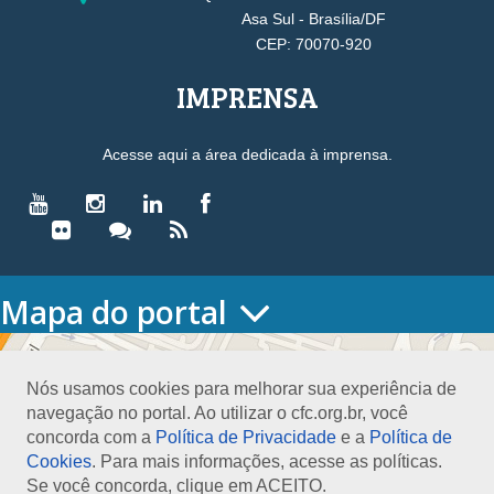
Asa Sul - Brasília/DF
CEP: 70070-920
IMPRENSA
Acesse aqui a área dedicada à imprensa.
Mapa do portal
HOME
O CONSELHO
Nós usamos cookies para melhorar sua experiência de
Conselho Diretor
navegação no portal. Ao utilizar o cfc.org.br, você
Nossa Sede
concorda com a
Política de Privacidade
e a
Política de
Planejamento
Cookies
. Para mais informações, acesse as políticas.
Organograma
Se você concorda, clique em ACEITO.
Medalha João Lyra