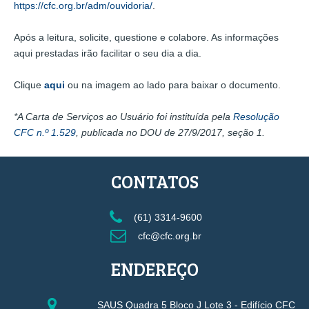
https://cfc.org.br/adm/ouvidoria/
.
Após a leitura, solicite, questione e colabore. As informações
aqui prestadas irão facilitar o seu dia a dia.
Clique
aqui
ou na imagem ao lado para baixar o documento.
*A Carta de Serviços ao Usuário foi instituída pela
Resolução
CFC n.º 1.529
, publicada no DOU de 27/9/2017, seção 1.
CONTATOS
(61) 3314-9600
cfc@cfc.org.br
ENDEREÇO
SAUS Quadra 5 Bloco J Lote 3 - Edifício CFC