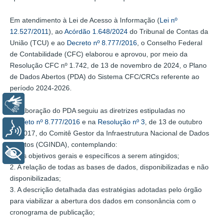
Em atendimento à Lei de Acesso à Informação (
Lei nº
12.527/2011
), ao
Acórdão 1.648/2024
do Tribunal de Contas da
União (TCU) e ao
Decreto nº 8.777/2016
, o Conselho Federal
de Contabilidade (CFC) elaborou e aprovou, por meio da
Resolução CFC nº 1.742, de 13 de novembro de 2024, o Plano
de Dados Abertos (PDA) do Sistema CFC/CRCs referente ao
período 2024-2026.
Libras
A elaboração do PDA seguiu as diretrizes estipuladas no
Decreto nº 8.777/2016
e na
Resolução nº 3
, de 13 de outubro
Voz
de 2017, do Comitê Gestor da Infraestrutura Nacional de Dados
Abertos (CGINDA), contemplando:
+ Acessibilidade
1. Os objetivos gerais e específicos a serem atingidos;
2. A relação de todas as bases de dados, disponibilizadas e não
disponibilizadas;
3. A descrição detalhada das estratégias adotadas pelo órgão
para viabilizar a abertura dos dados em consonância com o
cronograma de publicação;