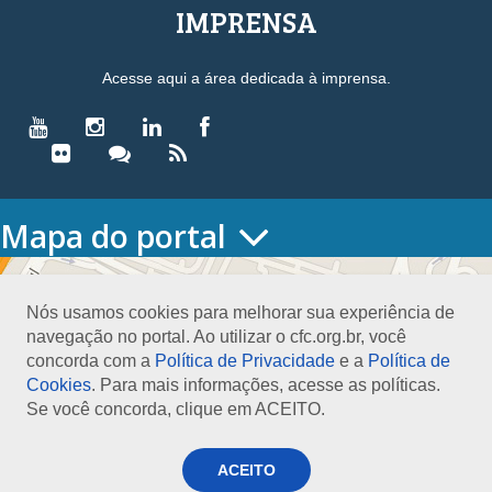
IMPRENSA
Acesse aqui a área dedicada à imprensa.
Mapa do portal
HOME
O CONSELHO
Nós usamos cookies para melhorar sua experiência de
Conselho Diretor
navegação no portal. Ao utilizar o cfc.org.br, você
Nossa Sede
concorda com a
Política de Privacidade
e a
Política de
Planejamento
Cookies
. Para mais informações, acesse as políticas.
Organograma
Se você concorda, clique em ACEITO.
Medalha João Lyra
Presidentes do CFC – Gestões anteriores
PRESIDÊNCIA
ACEITO