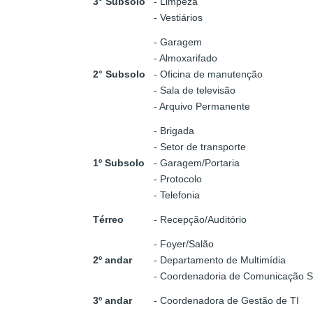
3° Subsolo
- Limpeza
- Vestiários
- Garagem
- Almoxarifado
2° Subsol
o
- Oficina de manutenção
- Sala de televisão
- Arquivo Permanente
- Brigada
- Setor de transporte
1º Subsolo
- Garagem/Portaria
- Protocolo
- Telefonia
Térreo
- Recepção/Auditório
- Foyer/Salão
2º andar
- Departamento de Multimídia
- Coordenadoria de Comunicação S
3º andar
- Coordenadora de Gestão de TI