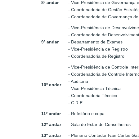
8º andar
- Vice-Presidência de Governança e
- Coordenadoria de Gestão Estraté
- Coordenadoria de Governança d
- Vice-Presidência de Desenvolviment
- Coordenadoria de Desenvolvimento
9º andar
- Departamento de Exames
- Vice-Presidência de Registro
- Coordenadoria de Registro
- Vice-Presidência de Controle Inte
- Coordenadoria de Controle Intern
- Auditoria
10º andar
- Vice-Presidência Técnica
- Coordenadoria Técnica
- C.R.E.
11º andar
- Refeitório e copa
12º andar
- Sala de Estar de Conselheiros
13º andar
- Plenário Contador Ivan Carlos Gatt