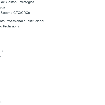
 de Gestão Estratégica
gica
o Sistema CFC/CRCs
o Profissional e Institucional
 Profissional
rno
o
i