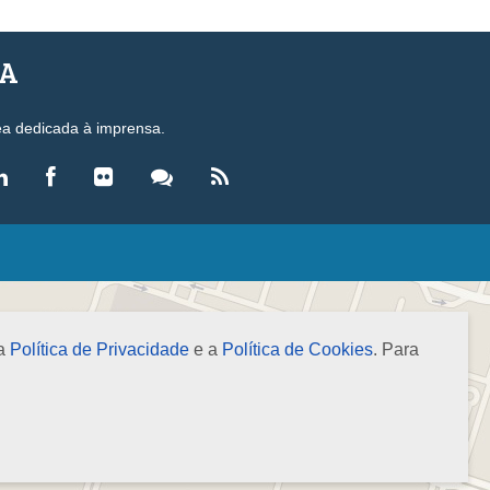
SA
ea dedicada à imprensa.
LEGISLAÇÃO
eis
ecretos-Lei
 a
Política de Privacidade
e a
Política de Cookies
. Para
esoluções
ormas Brasileiras de Contabilidade
nstruções Normativas
úmulas
NOTÍCIAS