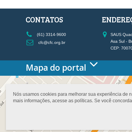
CONTATOS
ENDERE
(61) 3314-9600
SAUS Quadr
Asa Sul - B
cfc@cfc.org.br
CEP: 7007
Mapa do portal
HOME
O CONSELHO
Conselho Diretor
Nós usamos cookies para melhorar sua experiência de nav
Nossa Sede
mais informações, acesse as políticas. Se você concord
Planejamento
Organograma
Medalha João Lyra
Presidentes do CFC – Gestões anteriores