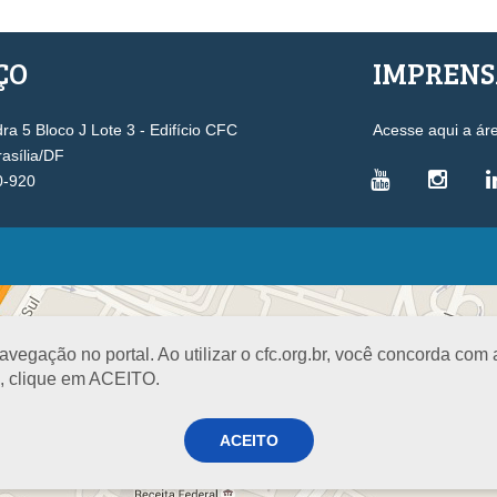
ÇO
IMPREN
a 5 Bloco J Lote 3 - Edifício CFC
Acesse aqui a ár
rasília/DF
0-920
VICE-PRESIDÊNCIAS
Administrativa
L
Controle Interno
D
egação no portal. Ao utilizar o cfc.org.br, você concorda com
Desenvolvimento Profissional
R
a, clique em ACEITO.
Governança e Gestão Estratégica
N
Fiscalização, Ética e Disciplina
I
ACEITO
Técnica
S
Registro