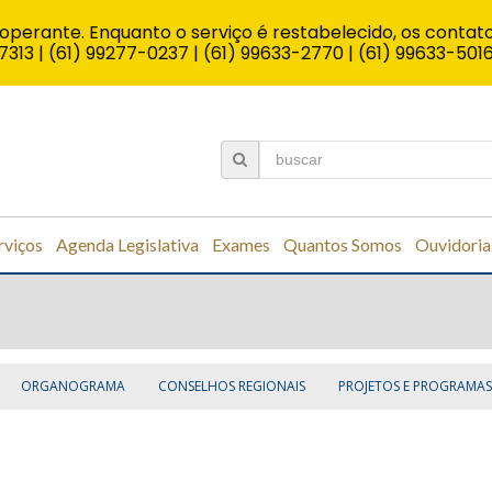
operante. Enquanto o serviço é restabelecido, os contato
7313 | (61) 99277-0237 | (61) 99633-2770 | (61) 99633-501
rviços
Agenda Legislativa
Exames
Quantos Somos
Ouvidoria
ORGANOGRAMA
CONSELHOS REGIONAIS
PROJETOS E PROGRAMAS