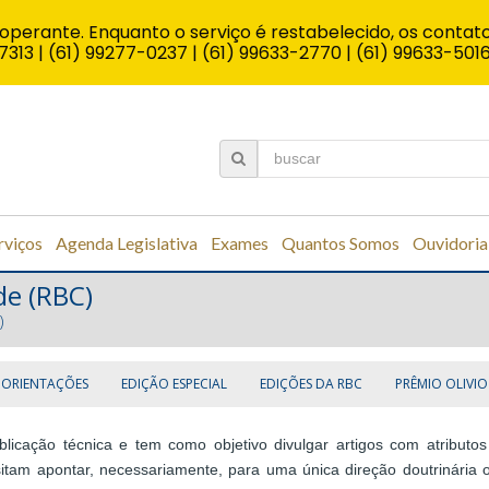
operante. Enquanto o serviço é restabelecido, os contato
7313 | (61) 99277-0237 | (61) 99633-2770 | (61) 99633-501
rviços
Agenda Legislativa
Exames
Quantos Somos
Ouvidoria
de (RBC)
)
 ORIENTAÇÕES
EDIÇÃO ESPECIAL
EDIÇÕES DA RBC
PRÊMIO OLIVIO
licação técnica e tem como objetivo divulgar artigos com atributos 
itam apontar, necessariamente, para uma única direção doutrinária ou