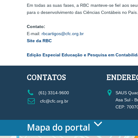
Em todas as suas fases, a RBC manteve-se fiel aos seus 
para o desenvolvimento das Ciências Contábeis no País.
Contato:
E-mail:
rbcartigos@cfc.org.br
Site da RBC
Edição Especial Educação e Pesquisa em Contabili
CONTATOS
ENDERE
(61) 3314-9600
SAUS Quadr
Asa Sul - B
cfc@cfc.org.br
CEP: 7007
Mapa do portal