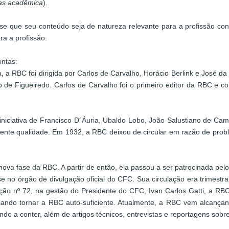
tas acadêmica
).
e que seu conteúdo seja de natureza relevante para a profissão cont
ra a profissão.
intas:
a RBC foi dirigida por Carlos de Carvalho, Horácio Berlink e José da C
de Figueiredo. Carlos de Carvalho foi o primeiro editor da RBC e c
à iniciativa de Francisco D´Áuria, Ubaldo Lobo, João Salustiano de Ca
ente qualidade. Em 1932, a RBC deixou de circular em razão de probl
 nova fase da RBC. A partir de então, ela passou a ser patrocinada pe
se no órgão de divulgação oficial do CFC. Sua circulação era trimes
ção nº 72, na gestão do Presidente do CFC, Ivan Carlos Gatti, a RB
isando tornar a RBC auto-suficiente. Atualmente, a RBC vem alcança
a conter, além de artigos técnicos, entrevistas e reportagens sobre 