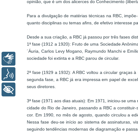
opinião, que é um dos alicerces do Conhecimento (
liber
Para a divulgação de matérias técnicas na RBC, impõe-s
quanto disciplinas ou temas afins, de efetivo interesse pa
Desde a sua criação, a RBC já passou por três fases dist
1ª fase (1912 a 1920): Fruto de uma Sociedade Anônima, 
´Áuria, Carlos Levy Mogano, Raymundo Manchi e Emílio 
sociedade foi extinta e a RBC parou de circular.
Libras
2ª fase (1929 a 1932): A RBC voltou a circular graças 
Voz
segunda fase, a RBC já era impressa em papel de excel
seus diretores.
+ Acessibilidade
3ª fase (1971 aos dias atuais): Em 1971, iniciou-se uma
cidade do Rio de Janeiro, passando a RBC a constituir-
cor. Em 1990, no mês de agosto, quando circulou a edi
Nessa fase deu-se início ao sistema de assinaturas, v
seguindo tendências modernas de diagramação e passando 