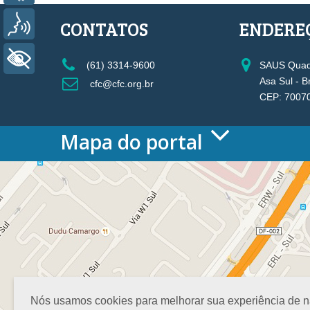
CONTATOS
ENDERE
Voz
+ Acessibilidade
(61) 3314-9600
SAUS Quadr
Asa Sul - B
cfc@cfc.org.br
CEP: 7007
Mapa do portal
HOME
O CONSELHO
Conselho Diretor
Nossa Sede
Planejamento
Organograma
Medalha João Lyra
Presidentes do CFC – Gestões anteriores
PRESIDÊNCIA
Nós usamos cookies para melhorar sua experiência de nav