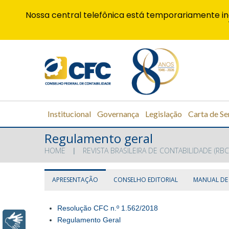
Nossa central telefônica está temporariamente in
Institucional
Governança
Legislação
Carta de Se
Regulamento geral
HOME
REVISTA BRASILEIRA DE CONTABILIDADE (RBC
APRESENTAÇÃO
CONSELHO EDITORIAL
MANUAL DE
Resolução CFC n.º 1.562/2018
Regulamento Geral
Libras