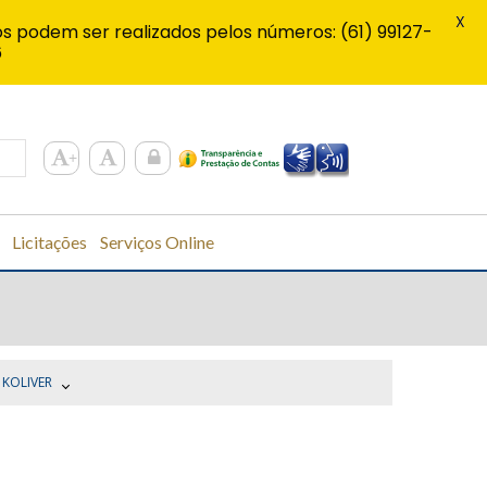
X
s podem ser realizados pelos números: (61) 99127-
6
Licitações
Serviços Online
 KOLIVER