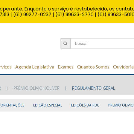
operante. Enquanto o serviço é restabelecido, os contato
7313 | (61) 99277-0237 | (61) 99633-2770 | (61) 99633-501
rviços
Agenda Legislativa
Exames
Quantos Somos
Ouvidoria
)
PRÊMIO OLIVIO KOLIVER
REGULAMENTO GERAL
 ORIENTAÇÕES
EDIÇÃO ESPECIAL
EDIÇÕES DA RBC
PRÊMIO OLIVIO