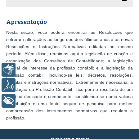
Apresentação
Nesta seção, você poderá encontrar as Resoluções que
sofreram alterações ao longo dos dois últimos anos e as novas
Resoluções e Instruções Normativas editadas no mesmo
período. Além disso, reunimos aqui a legislação de criação e
organização dos Conselhos de Contabilidade; a legislação
federal de interesse da profissão contábil; e a legislação da
Libras
profissão contábil, incluindo-se leis, decretos, resoluções,
súmulas e instruções normativas. Extremamente necessária, a
Voz
Legislação da Profissão Contábil incorpora o resultado de um
trabalho dedicado e competente, constituindo-se numa valiosa
+ Acessibilidade
contribuição e uma fonte segura de pesquisa para melhor
compreensão dos instrumentos normativos que regulam a
profissão.
THE FUTURE OF GAMING: LUXURY