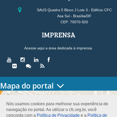
SAUS Quadra 5 Bloco J Lote 3 - Edifício CFC
Asa Sul - Brasília/DF
CEP: 70070-920
IMPRENSA
Acesse aqui a área dedicada à imprensa.
Mapa do portal
HOME
O CONSELHO
Nós usamos cookies para melhorar sua experiência de
Conselho Diretor
navegação no portal. Ao utilizar o cfc.org.br, você
Nossa Sede
concorda com a
Política de Privacidade
e a
Política de
Planejamento