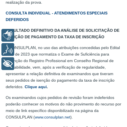
realização da prova.
CONSULTA INDIVIDUAL - ATENDIMENTOS ESPECIAIS
DEFERIDOS
RESULTADO DEFINITIVO DA ANÁLISE DE SOLICITAÇÃO DE
Libras
ISENÇÃO DE PAGAMENTO DA TAXA DE INSCRIÇÃO
A CONSULPLAN, no uso das atribuições concedidas pelo Edital
Voz
n.º 1 de 2023 que normatiza o Exame de Suficiência para
obtenção do Registro Profissional em Conselho Regional de
+ Acessibilidade
Contabilidade, vem, após a verificação de regularidade,
apresentar a relação definitiva de examinandos que tiveram
seus pedidos de isenção do pagamento da taxa de inscrição
deferidos.
Clique aqui
.
Os examinandos cujos pedidos de revisão foram indeferidos
poderão conhecer os motivos do não provimento do recurso por
meio de link específico disponibilizado na página da
CONSULPLAN (
www.consulplan.net
).