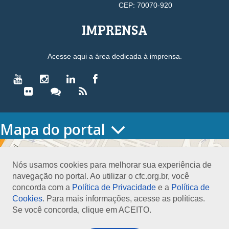
CEP: 70070-920
IMPRENSA
Acesse aqui a área dedicada à imprensa.
Mapa do portal
HOME
O CONSELHO
Nós usamos cookies para melhorar sua experiência de
Conselho Diretor
navegação no portal. Ao utilizar o cfc.org.br, você
Nossa Sede
concorda com a
Política de Privacidade
e a
Política de
Planejamento
Cookies
. Para mais informações, acesse as políticas.
Organograma
Se você concorda, clique em ACEITO.
Medalha João Lyra
Presidentes do CFC – Gestões anteriores