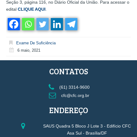
Seção 3, página 116, no Diário Oficial da União. Para acessar o
edital
CLIQUE AQUI
.
Exame De Suficiência
6 maio, 2021
CONTATOS
(61) 3314-9600
cfc@cfc.org.br
ENDEREÇO
SAUS Quadra 5 Bloco J Lote 3 - Edifício CFC
Asa Sul - Brasília/DF