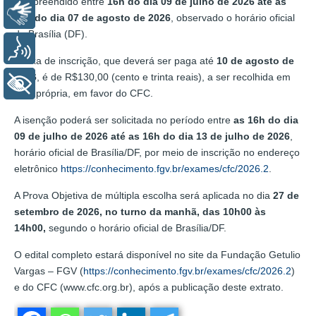
compreendido entre
16h do dia 09 de julho de 2026 até as
Libras
16h do dia 07 de agosto de 2026
, observado o horário oficial
de Brasília (DF).
Voz
A taxa de inscrição, que deverá ser paga até
10 de agosto de
2026
, é de R$130,00 (cento e trinta reais), a ser recolhida em
+ Acessibilidade
guia própria, em favor do CFC.
A isenção poderá ser solicitada no período entre
as 16h do dia
09 de julho de 2026 até as 16h do dia 13 de julho de 2026
,
horário oficial de Brasília/DF, por meio de inscrição no endereço
eletrônico
https://conhecimento.fgv.br/exames/cfc/2026.2
.
A Prova Objetiva de múltipla escolha será aplicada no dia
27 de
setembro de 2026, no turno da manhã, das 10h00 às
14h00,
segundo o horário oficial de Brasília/DF.
O edital completo estará disponível no site da Fundação Getulio
Vargas – FGV (
https://conhecimento.fgv.br/exames/cfc/2026.2
)
e do CFC (www.cfc.org.br), após a publicação deste extrato.