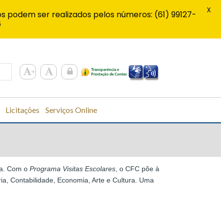
X
s podem ser realizados pelos números: (61) 99127-
6
Licitações
Serviços Online
ula. Com o
Programa Visitas Escolares
, o CFC põe à
ia, Contabilidade, Economia, Arte e Cultura. Uma