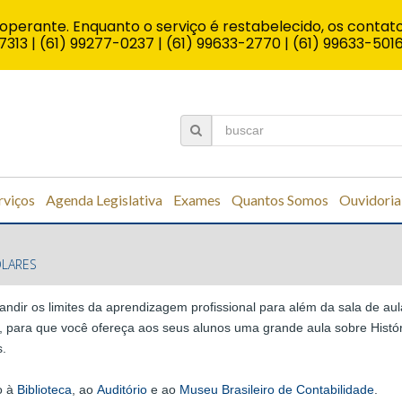
operante. Enquanto o serviço é restabelecido, os contato
7313 | (61) 99277-0237 | (61) 99633-2770 | (61) 99633-501
rviços
Agenda Legislativa
Exames
Quantos Somos
Ouvidoria
OLARES
ndir os limites da aprendizagem profissional para além da sala de a
, para que você ofereça aos seus alunos uma grande aula sobre Histór
s.
o à
Biblioteca
, ao
Auditório
e ao
Museu Brasileiro de Contabilidade
.