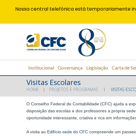
Nossa central telefônica está temporariamente in
Institucional
Governança
Legislação
Carta de Se
Visitas Escolares
HOME
PROJETOS E PROGRAMAS
VISITAS ESC
O Conselho Federal de Contabilidade (CFC) ajuda a expa
disposição das escolas e dos professores a própria sede
oportunidade interessante, criativa e rica em informaçõe
A visita ao
Edifício-sede do CFC
compreende um passei