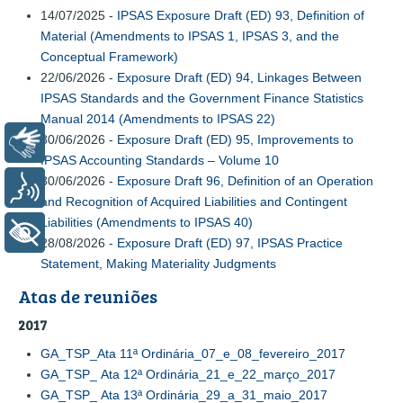
14/07/2025 -
IPSAS Exposure Draft (ED) 93, Definition of
Material (Amendments to IPSAS 1, IPSAS 3, and the
Conceptual Framework)
22/06/2026 -
Exposure Draft (ED) 94, Linkages Between
IPSAS Standards and the Government Finance Statistics
Manual 2014 (Amendments to IPSAS 22)
30/06/2026 -
Exposure Draft (ED) 95, Improvements to
Libras
IPSAS Accounting Standards – Volume 10
30/06/2026 -
Exposure Draft 96, Definition of an Operation
Voz
and Recognition of Acquired Liabilities and Contingent
Liabilities (Amendments to IPSAS 40)
+ Acessibilidade
28/08/2026 -
Exposure Draft (ED) 97, IPSAS Practice
Statement, Making Materiality Judgments
Atas de reuniões
2017
GA_TSP_Ata 11ª Ordinária_07_e_08_fevereiro_2017
GA_TSP_ Ata 12ª Ordinária_21_e_22_março_2017
GA_TSP_ Ata 13ª Ordinária_29_a_31_maio_2017