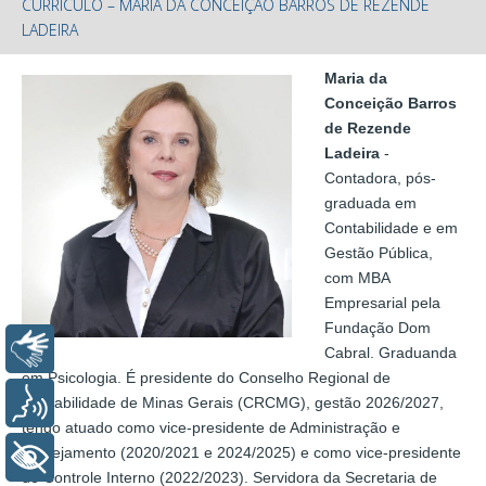
CURRÍCULO – MARIA DA CONCEIÇÃO BARROS DE REZENDE
LADEIRA
Maria da
Conceição Barros
de Rezende
Ladeira
-
Contadora, pós-
graduada em
Contabilidade e em
Gestão Pública,
com MBA
Empresarial pela
Fundação Dom
Libras
Cabral. Graduanda
em Psicologia. É presidente do Conselho Regional de
Contabilidade de Minas Gerais (CRCMG), gestão 2026/2027,
Voz
tendo atuado como vice-presidente de Administração e
Planejamento (2020/2021 e 2024/2025) e como vice-presidente
+ Acessibilidade
de Controle Interno (2022/2023). Servidora da Secretaria de