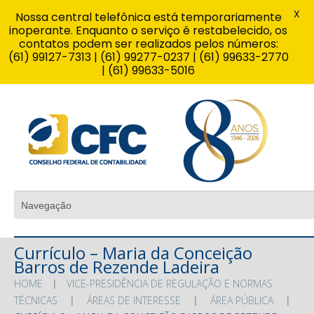
X
Nossa central telefônica está temporariamente
inoperante. Enquanto o serviço é restabelecido, os
contatos podem ser realizados pelos números:
(61) 99127-7313 | (61) 99277-0237 | (61) 99633-2770
| (61) 99633-5016
Currículo – Maria da Conceição
Barros de Rezende Ladeira
HOME
VICE-PRESIDÊNCIA DE REGULAÇÃO E NORMAS
TÉCNICAS
ÁREAS DE INTERESSE
ÁREA PÚBLICA