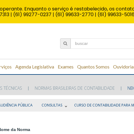
operante. Enquanto o serviço é restabelecido, os contato
7313 | (61) 99277-0237 | (61) 99633-2770 | (61) 99633-501
rviços
Agenda Legislativa
Exames
Quantos Somos
Ouvidoria
S TÉCNICAS
NORMAS BRASILEIRAS DE CONTABILIDADE
NB
AUDIÊNCIA PÚBLICA
CONSULTAS
CURSO DE CONTABILIDADE PARA 
Nome da Norma