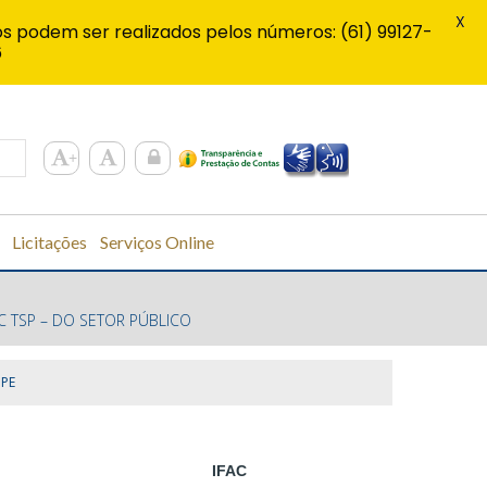
X
s podem ser realizados pelos números: (61) 99127-
6
Licitações
Serviços Online
C TSP – DO SETOR PÚBLICO
MPE
IFAC