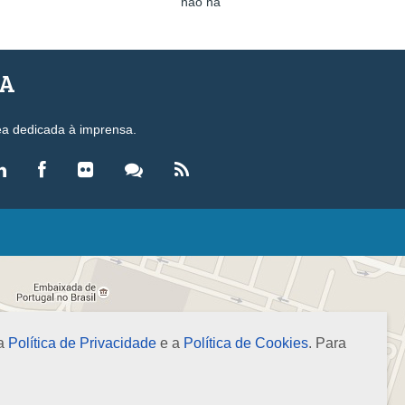
não há
SA
ea dedicada à imprensa.
LEGISLAÇÃO
eis
ecretos-Lei
esoluções
 a
Política de Privacidade
e a
Política de Cookies
. Para
ormas Brasileiras de Contabilidade
nstruções Normativas
úmulas