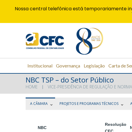
Nossa central telefônica está temporariamente in
Institucional
Governança
Legislação
Carta de Se
NBC TSP – do Setor Público
HOME
VICE-PRESIDÊNCIA DE REGULAÇÃO E NORMA
A CÂMARA
PROJETOS E PROGRAMAS TÉCNICOS
Resolução
NBC
CFC