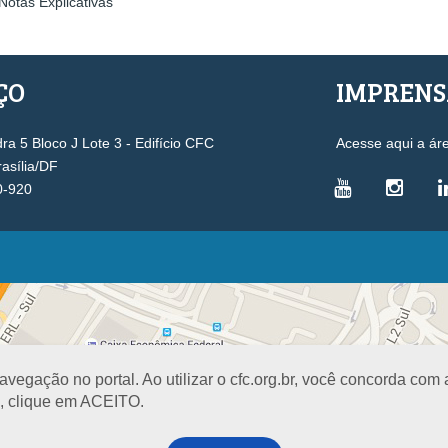
Notas Explicativas
ÇO
IMPREN
a 5 Bloco J Lote 3 - Edifício CFC
Acesse aqui a ár
rasília/DF
0-920
VICE-PRESIDÊNCIAS
Administrativa
L
Controle Interno
D
Desenvolvimento Profissional
R
egação no portal. Ao utilizar o cfc.org.br, você concorda com
Governança e Gestão Estratégica
N
a, clique em ACEITO.
Fiscalização, Ética e Disciplina
I
Técnica
S