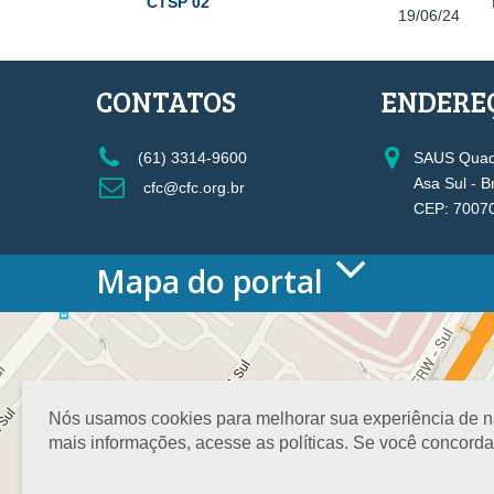
CTSP 02
19/06/24
CONTATOS
ENDERE
(61) 3314-9600
SAUS Quadr
Asa Sul - B
cfc@cfc.org.br
CEP: 7007
Mapa do portal
HOME
O CONSELHO
Conselho Diretor
Nossa Sede
Nós usamos cookies para melhorar sua experiência de nav
Planejamento
mais informações, acesse as políticas. Se você concord
Organograma
Medalha João Lyra