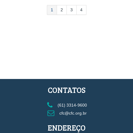
1
2
3
4
CONTATOS
(61) 3314-9600
cfc@cfc.org.br
ENDEREÇO