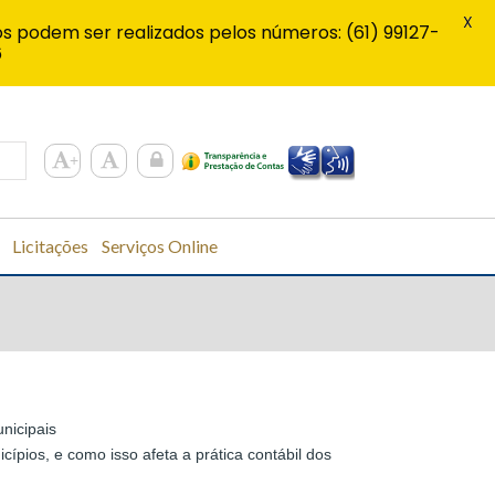
X
s podem ser realizados pelos números: (61) 99127-
6
Licitações
Serviços Online
nicipais
pios, e como isso afeta a prática contábil dos