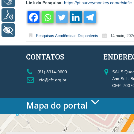
Libras
Link da Pesquisa:
https://pt.surveymonkey.com/r/siafic
Voz
+ Acessibilidade
Pesquisas Acadêmicas Disponíveis
14 maio, 202
CONTATOS
ENDERE
(61) 3314-9600
SAUS Quadr
Asa Sul - B
cfc@cfc.org.br
CEP: 7007
Mapa do portal
HOME
O CONSELHO
Conselho Diretor