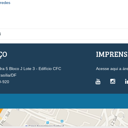
_redes
4
ÇO
IMPREN
a 5 Bloco J Lote 3 - Edifício CFC
Acesse aqui a ár
rasília/DF
0-920
VICE-PRESIDÊNCIAS
Administrativa
L
Controle Interno
D