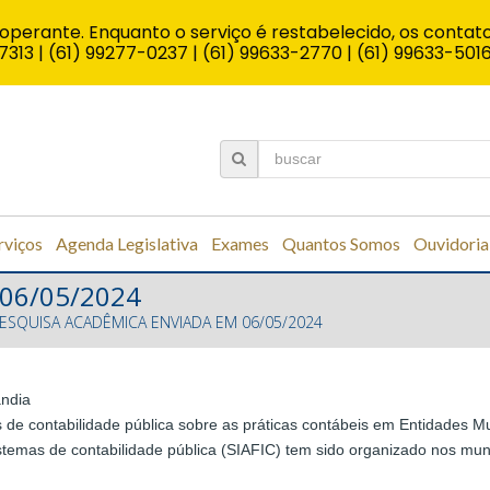
operante. Enquanto o serviço é restabelecido, os contato
7313 | (61) 99277-0237 | (61) 99633-2770 | (61) 99633-501
rviços
Agenda Legislativa
Exames
Quantos Somos
Ouvidoria
 06/05/2024
ESQUISA ACADÊMICA ENVIADA EM 06/05/2024
ândia
 de contabilidade pública sobre as práticas contábeis em Entidades Mu
mas de contabilidade pública (SIAFIC) tem sido organizado nos municí