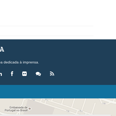
SA
ea dedicada à imprensa.
LEGISLAÇÃO
eis
ecretos-Lei