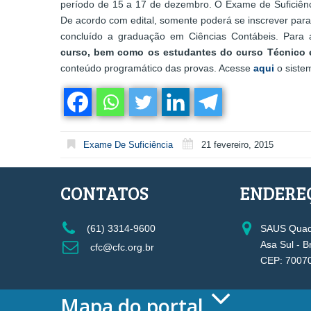
período de 15 a 17 de dezembro. O Exame de Suficiênci
De acordo com edital, somente poderá se inscrever para
concluído a graduação em Ciências Contábeis. Para
curso, bem como os estudantes do curso Técnico e
conteúdo programático das provas. Acesse
aqui
o siste
Exame De Suficiência
21 fevereiro, 2015
CONTATOS
ENDERE
(61) 3314-9600
SAUS Quadr
Asa Sul - B
cfc@cfc.org.br
CEP: 7007
Mapa do portal