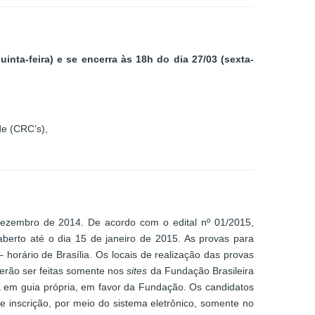
inta-feira) e se encerra às 18h do dia 27/03 (sexta-
de (CRC’s),
 dezembro de 2014. De acordo com o edital nº 01/2015,
aberto até o dia 15 de janeiro de 2015. As provas para
horário de Brasília. Os locais de realização das provas
derão ser feitas somente nos
sites
da Fundação Brasileira
da em guia própria, em favor da Fundação. Os candidatos
de inscrição, por meio do sistema eletrônico, somente no