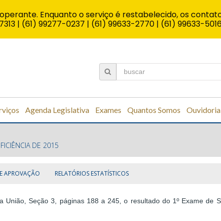
operante. Enquanto o serviço é restabelecido, os contato
7313 | (61) 99277-0237 | (61) 99633-2770 | (61) 99633-501
rviços
Agenda Legislativa
Exames
Quantos Somos
Ouvidoria
FICIÊNCIA DE 2015
DE APROVAÇÃO
RELATÓRIOS ESTATÍSTICOS
da União, Seção 3, páginas 188 a 245, o resultado do 1º Exame de Su