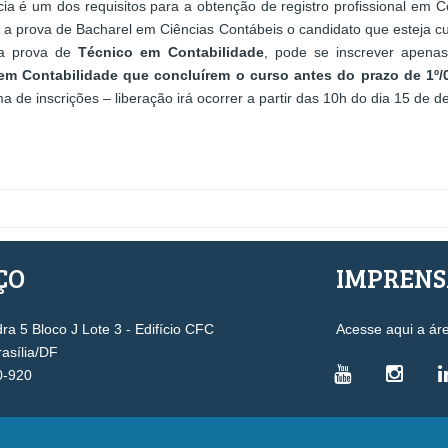
a é um dos requisitos para a obtenção de registro profissional em Co
 a prova de Bacharel em Ciências Contábeis o candidato que esteja c
 a prova de
Técnico em Contabilidade
, pode se inscrever apen
m Contabilidade que concluírem o curso antes do prazo de 1º/
ma de inscrições – liberação irá ocorrer a partir das 10h do dia 15 de 
ÇO
IMPREN
a 5 Bloco J Lote 3 - Edifício CFC
Acesse aqui a ár
rasília/DF
0-920