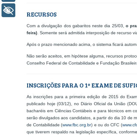
+ Acessibilidade
RECURSOS
Com a divulgação dos gabaritos neste dia 25/03,
o pra
feira)
. Somente será admitida interposição de recurso v
Após o prazo mencionado acima, o sistema ficará automa
Não serão aceitos, em hipótese alguma, recursos proto
Conselho Federal de Contabilidade e Fundação Brasileir
INSCRIÇÕES PARA O 1º EXAME DE SUFI
As inscrições para a primeira edição de 2015 do Exam
publicado hoje (03/12), no Diário Oficial da União (D
bacharéis em Ciências Contábeis e para técnicos em con
serão divulgados aos candidatos, a partir do dia 10 de
de Contabilidade (
www.fbc.org.br
) e ou do CFC (
www.cfc
que tiverem respaldo na legislação específica, conforme