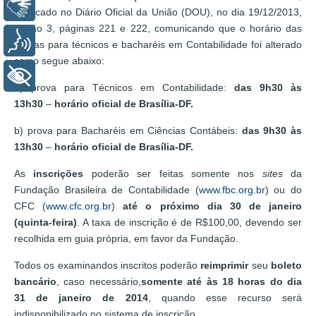
Libras
publicado no Diário Oficial da União (DOU), no dia 19/12/2013,
Seção 3, páginas 221 e 222, comunicando que o horário das
Voz
provas para técnicos e bacharéis em Contabilidade foi alterado
como segue abaixo:
+ Acessibilidade
a) prova para Técnicos em Contabilidade:
das 9h30 às
13h30
–
horário oficial de Brasília-DF.
b) prova para Bacharéis em Ciências Contábeis:
das 9h30 às
13h30
–
horário oficial de Brasília-DF.
As
inscrições
poderão ser feitas somente nos
sites
da
Fundação Brasileira de Contabilidade (
www.fbc.org.br
) ou do
CFC (
www.cfc.org.br
)
até o próximo dia 30 de janeiro
(quinta-feira)
. A taxa de inscrição é de R$100,00, devendo ser
recolhida em guia própria, em favor da Fundação.
Todos os examinandos inscritos poderão
reimprimir
seu
boleto
bancário
, caso necessário,
somente até às 18 horas do dia
31 de janeiro de 2014
, quando esse recurso será
indisponibilizado no sistema de inscrição.