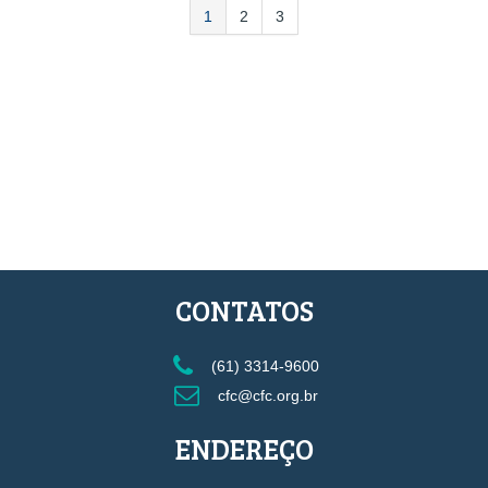
1
2
3
CONTATOS
(61) 3314-9600
cfc@cfc.org.br
ENDEREÇO