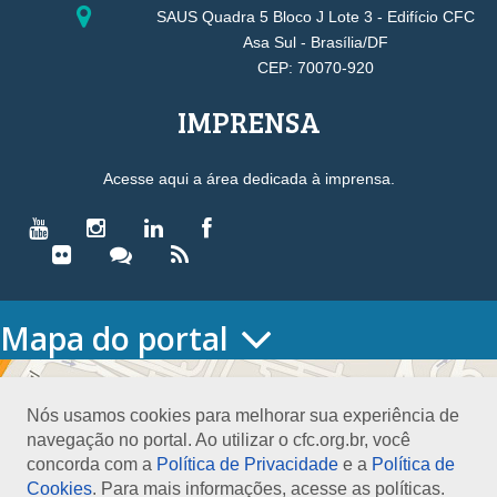
SAUS Quadra 5 Bloco J Lote 3 - Edifício CFC
Asa Sul - Brasília/DF
CEP: 70070-920
IMPRENSA
Acesse aqui a área dedicada à imprensa.
Mapa do portal
HOME
O CONSELHO
Nós usamos cookies para melhorar sua experiência de
Conselho Diretor
navegação no portal. Ao utilizar o cfc.org.br, você
Nossa Sede
concorda com a
Política de Privacidade
e a
Política de
Planejamento
Cookies
. Para mais informações, acesse as políticas.
Organograma