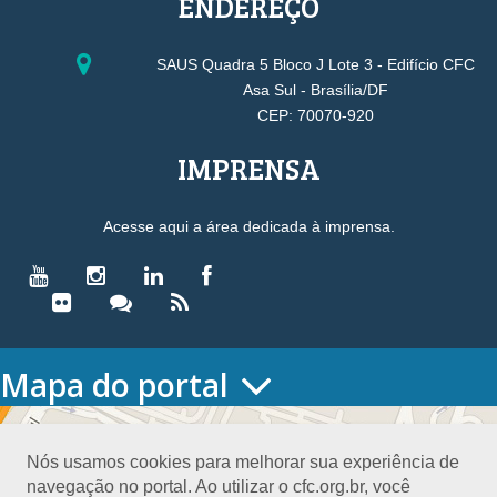
ENDEREÇO
SAUS Quadra 5 Bloco J Lote 3 - Edifício CFC
Asa Sul - Brasília/DF
CEP: 70070-920
IMPRENSA
Acesse aqui a área dedicada à imprensa.
Mapa do portal
HOME
O CONSELHO
Nós usamos cookies para melhorar sua experiência de
Conselho Diretor
navegação no portal. Ao utilizar o cfc.org.br, você
Nossa Sede