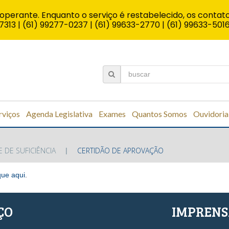
operante. Enquanto o serviço é restabelecido, os contato
7313 | (61) 99277-0237 | (61) 99633-2770 | (61) 99633-501
rviços
Agenda Legislativa
Exames
Quantos Somos
Ouvidoria
 DE SUFICIÊNCIA
CERTIDÃO DE APROVAÇÃO
que aqui
.
ÇO
IMPREN