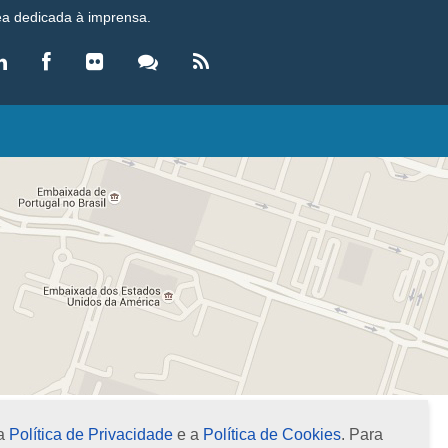
ea dedicada à imprensa.
LEGISLAÇÃO
eis
ecretos-Lei
esoluções
ormas Brasileiras de Contabilidade
nstruções Normativas
úmulas
NOTÍCIAS
gência de Notícias
evista Brasileira de Contabilidade (RBC)
xame de Suficiência
xame de Qualificação Técnica
 a
Política de Privacidade
e a
Política de Cookies
. Para
oletins