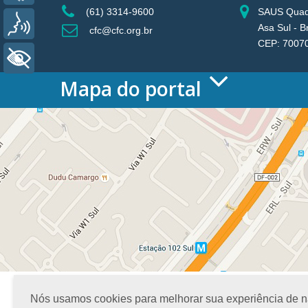
(61) 3314-9600
SAUS Quadr
Voz
Asa Sul - B
cfc@cfc.org.br
CEP: 7007
+ Acessibilidade
Mapa do portal
HOME
O CONSELHO
Conselho Diretor
Nossa Sede
Planejamento
Organograma
Medalha João Lyra
Presidentes do CFC – Gestões anteriores
PRESIDÊNCIA
O Presidente
Diretoria de Gestão Operacional
Diretoria de Estratégia e Parcerias Globais
Nós usamos cookies para melhorar sua experiência de nav
Procuradoria Jurídica