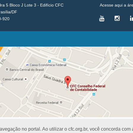
a 5 Bloco J Lote 3 - Edifício CFC
Acesse aqui a ár
rasília/DF
0-920
VICE-PRESIDÊNCIAS
Administrativa
L
Controle Interno
D
Desenvolvimento Profissional
R
Governança e Gestão Estratégica
N
Fiscalização, Ética e Disciplina
I
Técnica
S
Registro
PROJETOS E PROGRAMAS
A
Excelência na Contabilidade
R
Visitas Escolares
E
Difusão Cultural
E
egação no portal. Ao utilizar o cfc.org.br, você concorda com
CRE
B