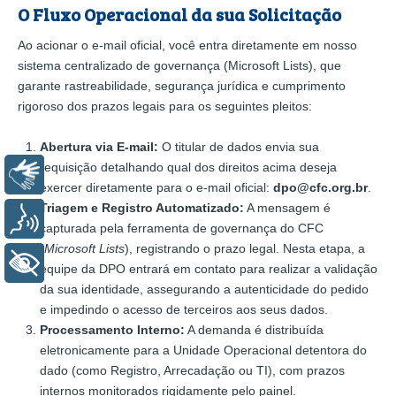
O Fluxo Operacional da sua Solicitação
Ao acionar o e-mail oficial, você entra diretamente em nosso
sistema centralizado de governança (Microsoft Lists), que
garante rastreabilidade, segurança jurídica e cumprimento
rigoroso dos prazos legais para os seguintes pleitos:
Abertura via E-mail:
O titular de dados envia sua
requisição detalhando qual dos direitos acima deseja
Libras
exercer diretamente para o e-mail oficial:
dpo@cfc.org.br
.
Triagem e Registro Automatizado:
A mensagem é
Voz
capturada pela ferramenta de governança do CFC
(
Microsoft Lists
), registrando o prazo legal. Nesta etapa, a
+ Acessibilidade
equipe da DPO entrará em contato para realizar a validação
da sua identidade, assegurando a autenticidade do pedido
e impedindo o acesso de terceiros aos seus dados.
Processamento Interno:
A demanda é distribuída
eletronicamente para a Unidade Operacional detentora do
dado (como Registro, Arrecadação ou TI), com prazos
internos monitorados rigidamente pelo painel.