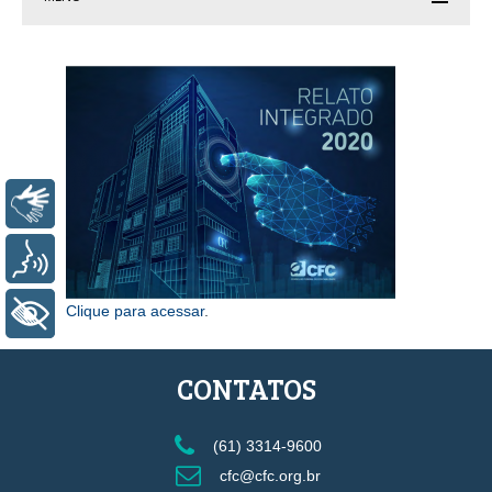
Libras
Voz
Clique para acessar
.
+ Acessibilidade
CONTATOS
(61) 3314-9600
cfc@cfc.org.br