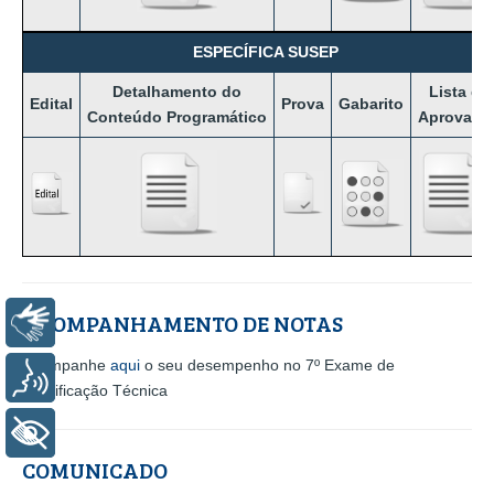
ESPECÍFICA SUSEP
Detalhamento
do
Lista de
Edital
Prova
Gabarito
Conteúdo Programático
Aprovado
ACOMPANHAMENTO DE NOTAS
Libras
Acompanhe
aqui
o seu desempenho no 7º Exame de
Voz
Qualificação Técnica
+ Acessibilidade
COMUNICADO