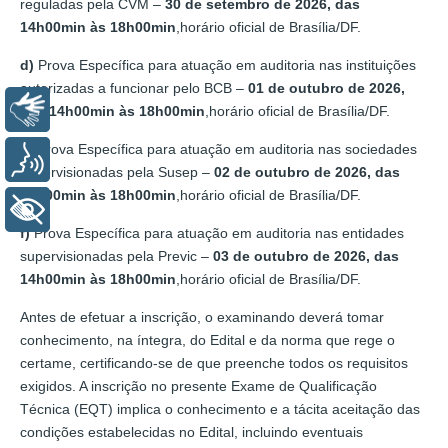
reguladas pela CVM –
30 de setembro de 2026, das
14h00min às 18h00min
,horário oficial de Brasília/DF.
d)
Prova Específica para atuação em auditoria nas instituições
autorizadas a funcionar pelo BCB –
01 de
outubro
de 2026,
Libras
das 14h00min às 18h00min
,horário oficial de Brasília/DF.
e)
Prova Específica para atuação em auditoria nas sociedades
Voz
supervisionadas pela Susep –
02 de
outubro
de 2026, das
14h00min às 18h00min
,horário oficial de Brasília/DF.
+ Acessibilidade
f)
Prova Específica para atuação em auditoria nas entidades
supervisionadas pela Previc –
03 de outubro de 2026, das
14h00min às 18h00min
,horário oficial de Brasília/DF.
Antes de efetuar a inscrição, o examinando deverá tomar
conhecimento, na íntegra, do Edital e da norma que rege o
certame, certificando-se de que preenche todos os requisitos
exigidos. A inscrição no presente Exame de Qualificação
Técnica (EQT) implica o conhecimento e a tácita aceitação das
condições estabelecidas no Edital, incluindo eventuais