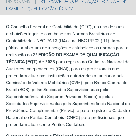
DISPONÍVEIS
31º EXAME DE QUALIFICAÇÃO TÉCNICA E 14º
EXAME DE QUALIFICAÇÃO TÉCNICA
O Conselho Federal de Contabilidade (CFC), no uso de suas
atribuições legais e com base nas Normas Brasileiras de
Contabilidade - NBC PA 13 (R4) e na NBC PP 02 (R1), torna
pública a abertura de inscrições e estabelece as normas para a
realização da
2ª EDIÇÃO DO EXAME DE QUALIFICAÇÃO
TÉCNICA (EQT
)
de 2026
para registro no Cadastro Nacional de
Auditores Independentes (CNAI), para os profissionais que
pretendam atuar nas instituições autorizadas a funcionar pela
Comissão de Valores Mobiliários (CVM), pelo Banco Central do
Brasil (BCB), pelas Sociedades Supervisionadas pela
Superintendência de Seguros Privados (Susep) e pelas
Sociedades Supervisionadas pela Superintendência Nacional de
Previdência Complementar (Previc); e para registro no Cadastro
Nacional de Peritos Contábeis (CNPC) para profissionais que
pretendam atuar como Peritos Contábeis.
O exame de que trata o Edital será composto das seguintes