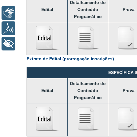
Detalhamento
do
Edital
Conteúdo
Prova
Libras
Programático
Voz
+ Acessibilidade
Extrato de Edital (prorrogação inscrições)
ESPECÍFICA 
Detalhamento
do
Edital
Conteúdo
Prova
Programático