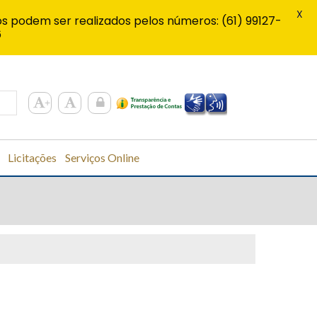
X
s podem ser realizados pelos números: (61) 99127-
6
Licitações
Serviços Online