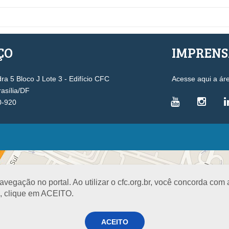
ÇO
IMPREN
a 5 Bloco J Lote 3 - Edifício CFC
Acesse aqui a ár
rasília/DF
0-920
VICE-PRESIDÊNCIAS
Administrativa
L
Controle Interno
D
egação no portal. Ao utilizar o cfc.org.br, você concorda com
Desenvolvimento Profissional
R
a, clique em ACEITO.
Governança e Gestão Estratégica
N
Fiscalização, Ética e Disciplina
I
ACEITO
Técnica
S