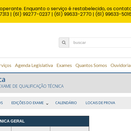
operante. Enquanto o serviço é restabelecido, os contato
7313 | (61) 99277-0237 | (61) 99633-2770 | (61) 99633-501
rviços
Agenda Legislativa
Exames
Quantos Somos
Ouvidoria
ca
EXAME DE QUALIFICAÇÃO TÉCNICA
OS
EDIÇÕES DO EXAME
CALENDÁRIO
LOCAIS DE PROVA
NICA GERAL