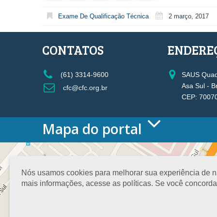
Exame De Qualificação Técnica
2 março, 2017
CONTATOS
ENDERE
(61) 3314-9600
SAUS Quadr
Asa Sul - B
cfc@cfc.org.br
CEP: 7007
Mapa do portal
HOME
O CONSELHO
Conselho Diretor
Nós usamos cookies para melhorar sua experiência de nav
Nossa Sede
mais informações, acesse as políticas. Se você concord
Planejamento
Organograma
Medalha João Lyra