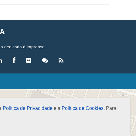
SA
ea dedicada à imprensa.
LEGISLAÇÃO
eis
ecretos-Lei
 a
Política de Privacidade
e a
Política de Cookies
. Para
esoluções
ormas Brasileiras de Contabilidade
nstruções Normativas
úmulas