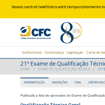
Nossa central telefônica está temporariamente in
Institucional
Governança
Legislação
Carta de Se
21º Exame de Qualificação Técni
HOME
EXAME DE QUALIFICAÇÃO TÉCNICA
21º 
APRESENTAÇÃO
INSCRIÇÕES
CNAI
CERTIFICAD
Publicada a lista de aprovados do Exame de Qualificaçã
Qualificação Técnica Geral