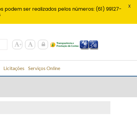
X
s podem ser realizados pelos números: (61) 99127-
6
Licitações
Serviços Online