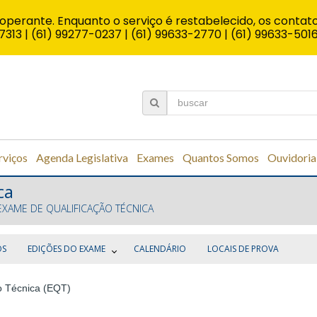
operante. Enquanto o serviço é restabelecido, os contato
7313 | (61) 99277-0237 | (61) 99633-2770 | (61) 99633-501
rviços
Agenda Legislativa
Exames
Quantos Somos
Ouvidoria
ca
EXAME DE QUALIFICAÇÃO TÉCNICA
OS
EDIÇÕES DO EXAME
CALENDÁRIO
LOCAIS DE PROVA
o Técnica (EQT)