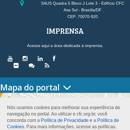
SAUS Quadra 5 Bloco J Lote 3 - Edifício CFC
Asa Sul - Brasília/DF
CEP: 70070-920
IMPRENSA
Acesse aqui a área dedicada à imprensa.
Mapa do portal
HOME
O CONSELHO
Nós usamos cookies para melhorar sua experiência de
Conselho Diretor
navegação no portal. Ao utilizar o cfc.org.br, você
Nossa Sede
concorda com a
Política de Privacidade
e a
Política de
Planejamento
Cookies
. Para mais informações, acesse as políticas.
Organograma