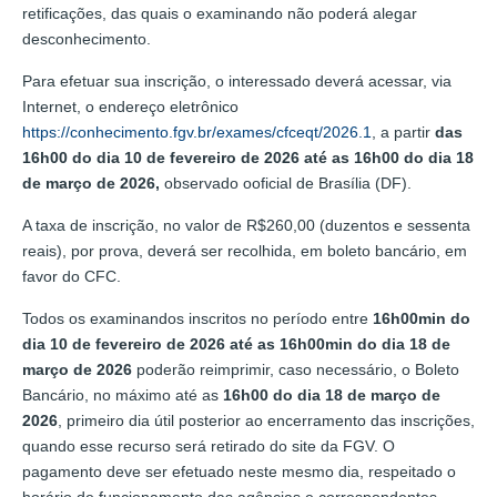
retificações, das quais o examinando não poderá alegar
desconhecimento.
Para efetuar sua inscrição, o interessado deverá acessar, via
Internet, o endereço eletrônico
https://conhecimento.fgv.br/exames/cfceqt/2026.1
, a partir
das
16h00 do dia 10 de fevereiro de 2026 até as 16h00 do dia 18
de março de 2026,
observado ooficial de Brasília (DF).
A taxa de inscrição, no valor de R$260,00 (duzentos e sessenta
reais), por prova, deverá ser recolhida, em boleto bancário, em
favor do CFC.
Todos os examinandos inscritos no período entre
16h00min do
dia
10 de fevereiro de 2026
até as 16h00min do dia
18 de
março
de 2026
poderão reimprimir, caso necessário, o Boleto
Bancário, no máximo até as
16h00 do dia
18 de março
de
2026
, primeiro dia útil posterior ao encerramento das inscrições,
quando esse recurso será retirado do site da FGV. O
pagamento deve ser efetuado neste mesmo dia, respeitado o
horário de funcionamento das agências e correspondentes