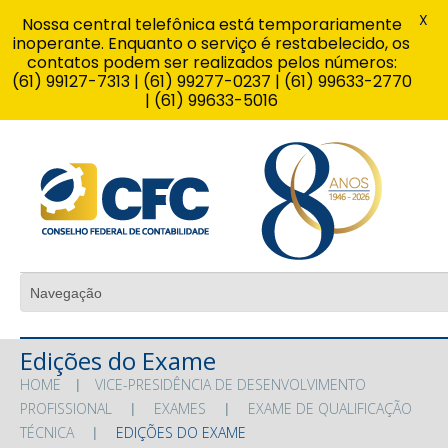
X
Nossa central telefônica está temporariamente
inoperante. Enquanto o serviço é restabelecido, os
contatos podem ser realizados pelos números:
(61) 99127-7313 | (61) 99277-0237 | (61) 99633-2770
| (61) 99633-5016
Edições do Exame
HOME
VICE-PRESIDÊNCIA DE DESENVOLVIMENTO
PROFISSIONAL
EXAMES
EXAME DE QUALIFICAÇÃO
TÉCNICA
EDIÇÕES DO EXAME