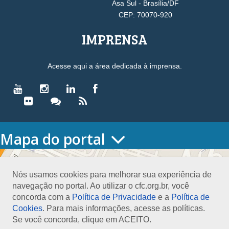
Asa Sul - Brasília/DF
CEP: 70070-920
IMPRENSA
Acesse aqui a área dedicada à imprensa.
Mapa do portal
HOME
O CONSELHO
Nós usamos cookies para melhorar sua experiência de
Conselho Diretor
navegação no portal. Ao utilizar o cfc.org.br, você
Nossa Sede
concorda com a
Política de Privacidade
e a
Política de
Planejamento
Cookies
. Para mais informações, acesse as políticas.
Organograma
Se você concorda, clique em ACEITO.
Medalha João Lyra