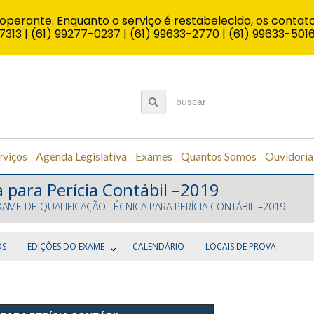
operante. Enquanto o serviço é restabelecido, os contato
7313 | (61) 99277-0237 | (61) 99633-2770 | (61) 99633-501
rviços
Agenda Legislativa
Exames
Quantos Somos
Ouvidoria
 para Perícia Contábil –2019
XAME DE QUALIFICAÇÃO TÉCNICA PARA PERÍCIA CONTÁBIL –2019
OS
EDIÇÕES DO EXAME
CALENDÁRIO
LOCAIS DE PROVA