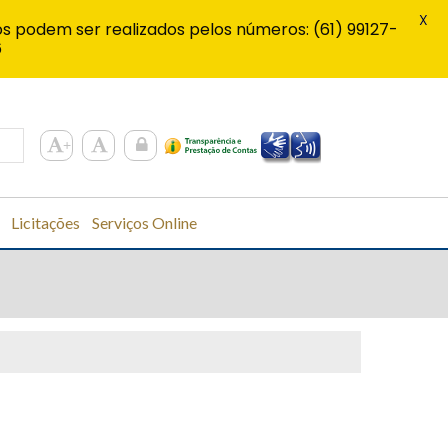
X
s podem ser realizados pelos números: (61) 99127-
6
Licitações
Serviços Online