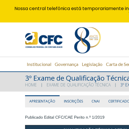
Nossa central telefônica está temporariamente in
Institucional
Governança
Legislação
Carta de Se
3º Exame de Qualificação Técnica
HOME
EXAME DE QUALIFICAÇÃO TÉCNICA
3º E
APRESENTAÇÃO
INSCRIÇÕES
CNAI
CERTIFICAD
Publicado Edital CFC/CAE Perito n.º 1/2019