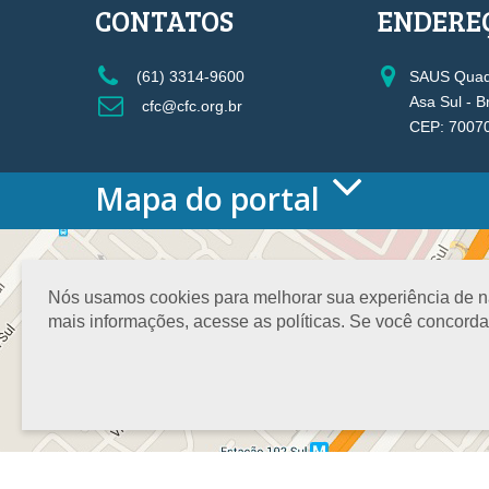
CONTATOS
ENDERE
(61) 3314-9600
SAUS Quadr
Asa Sul - B
cfc@cfc.org.br
CEP: 7007
Mapa do portal
HOME
O CONSELHO
Conselho Diretor
Nós usamos cookies para melhorar sua experiência de nav
Nossa Sede
mais informações, acesse as políticas. Se você concord
Planejamento
Organograma
Medalha João Lyra
Presidentes do CFC – Gestões anteriores
PRESIDÊNCIA
O Presidente