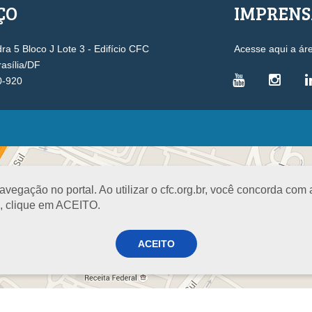
ÇO
IMPREN
a 5 Bloco J Lote 3 - Edifício CFC
Acesse aqui a ár
rasília/DF
0-920
VICE-PRESIDÊNCIAS
Administrativa
L
Controle Interno
D
egação no portal. Ao utilizar o cfc.org.br, você concorda com
Desenvolvimento Profissional
R
a, clique em ACEITO.
Governança e Gestão Estratégica
N
Fiscalização, Ética e Disciplina
I
ACEITO
Técnica
S
Registro
PROJETOS E PROGRAMAS
A
Excelência na Contabilidade
R