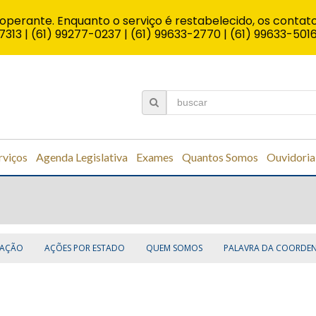
operante. Enquanto o serviço é restabelecido, os contato
7313 | (61) 99277-0237 | (61) 99633-2770 | (61) 99633-501
rviços
Agenda Legislativa
Exames
Quantos Somos
Ouvidoria
TAÇÃO
AÇÕES POR ESTADO
QUEM SOMOS
PALAVRA DA COORDE