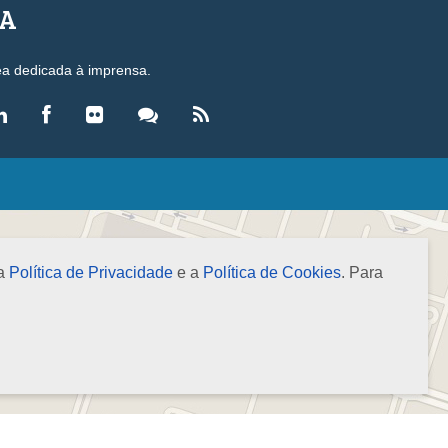
SA
ea dedicada à imprensa.
LEGISLAÇÃO
eis
ecretos-Lei
 a
Política de Privacidade
e a
Política de Cookies
. Para
esoluções
ormas Brasileiras de Contabilidade
nstruções Normativas
úmulas
NOTÍCIAS
gência de Notícias
evista Brasileira de Contabilidade (RBC)