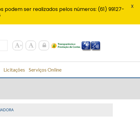
X
s podem ser realizados pelos números: (61) 99127-
6
Licitações
Serviços Online
NADORA