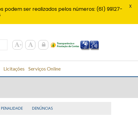
X
s podem ser realizados pelos números: (61) 99127-
6
Licitações
Serviços Online
PENALIDADE
DENÚNCIAS