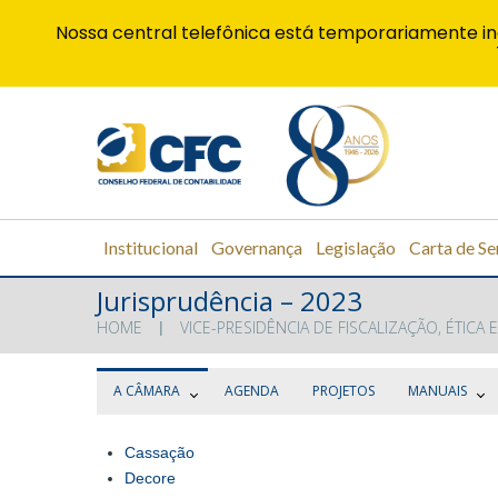
Nossa central telefônica está temporariamente in
Institucional
Governança
Legislação
Carta de Se
Jurisprudência – 2023
HOME
VICE-PRESIDÊNCIA DE FISCALIZAÇÃO, ÉTICA E
A CÂMARA
AGENDA
PROJETOS
MANUAIS
Cassação
Decore