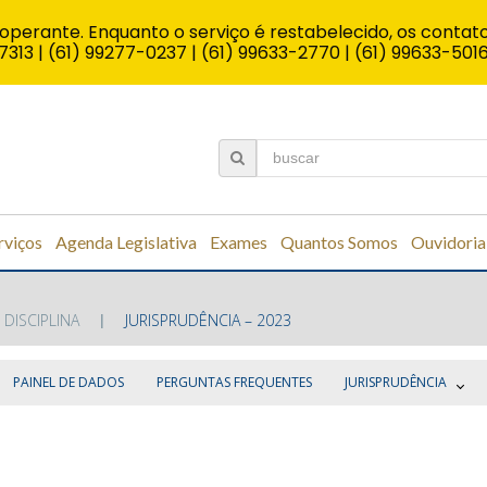
operante. Enquanto o serviço é restabelecido, os contato
7313 | (61) 99277-0237 | (61) 99633-2770 | (61) 99633-501
rviços
Agenda Legislativa
Exames
Quantos Somos
Ouvidoria
 DISCIPLINA
JURISPRUDÊNCIA – 2023
PAINEL DE DADOS
PERGUNTAS FREQUENTES
JURISPRUDÊNCIA