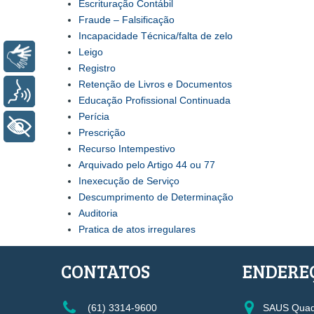
Escrituração
Contábil
Fraude – Falsificação
Incapacidade Técnica/falta de zelo
Leigo
Libras
Registro
Retenção de Livros e Documentos
Voz
Educação Profissional Continuada
Perícia
+ Acessibilidade
Prescrição
Recurso Intempestivo
Arquivado pelo Artigo 44 ou 77
Inexecução de Serviço
Descumprimento de Determinação
Auditoria
Pratica de atos irregulares
CONTATOS
ENDERE
(61) 3314-9600
SAUS Quadr