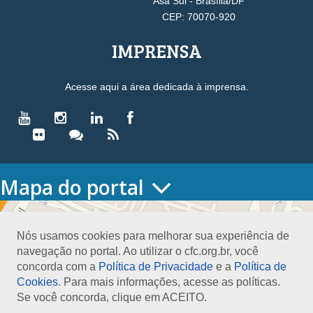
Asa Sul - Brasília/DF
CEP: 70070-920
IMPRENSA
Acesse aqui a área dedicada à imprensa.
Mapa do portal
HOME
O CONSELHO
Nós usamos cookies para melhorar sua experiência de
Conselho Diretor
navegação no portal. Ao utilizar o cfc.org.br, você
Nossa Sede
concorda com a
Política de Privacidade
e a
Política de
Planejamento
Cookies
. Para mais informações, acesse as políticas.
Organograma
Se você concorda, clique em ACEITO.
Medalha João Lyra