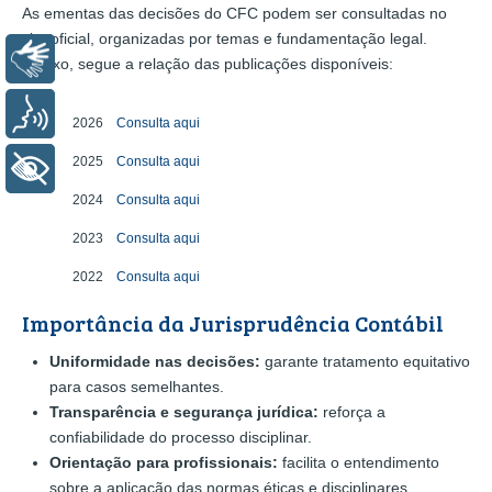
As ementas das decisões do CFC podem ser consultadas no
site oficial, organizadas por temas e fundamentação legal.
Libras
Abaixo, segue a relação das publicações disponíveis:
Voz
2026
Consulta aqui
2025
Consulta aqui
+ Acessibilidade
2024
Consulta aqui
2023
Consulta aqui
2022
Consulta aqui
Importância da Jurisprudência Contábil
Uniformidade nas decisões:
garante tratamento equitativo
para casos semelhantes.
Transparência e segurança jurídica:
reforça a
confiabilidade do processo disciplinar.
Orientação para profissionais:
facilita o entendimento
sobre a aplicação das normas éticas e disciplinares.