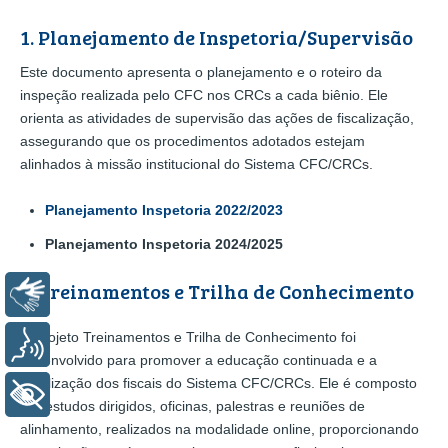
1. Planejamento de Inspetoria/Supervisão
Este documento apresenta o planejamento e o roteiro da
inspeção realizada pelo CFC nos CRCs a cada biênio. Ele
orienta as atividades de supervisão das ações de fiscalização,
assegurando que os procedimentos adotados estejam
alinhados à missão institucional do Sistema CFC/CRCs.
Planejamento Inspetoria 2022/2023
Planejamento Inspetoria 2024/2025
2. Treinamentos e Trilha de Conhecimento
Libras
O projeto Treinamentos e Trilha de Conhecimento foi
Voz
desenvolvido para promover a educação continuada e a
atualização dos fiscais do Sistema CFC/CRCs. Ele é composto
+ Acessibilidade
por estudos dirigidos, oficinas, palestras e reuniões de
alinhamento, realizados na modalidade online, proporcionando