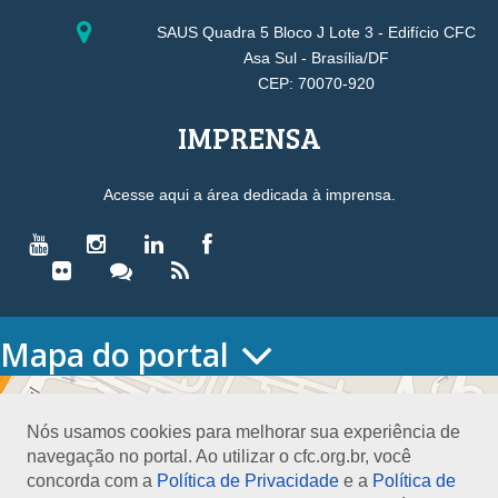
SAUS Quadra 5 Bloco J Lote 3 - Edifício CFC
Asa Sul - Brasília/DF
CEP: 70070-920
IMPRENSA
Acesse aqui a área dedicada à imprensa.
Mapa do portal
HOME
O CONSELHO
Nós usamos cookies para melhorar sua experiência de
Conselho Diretor
navegação no portal. Ao utilizar o cfc.org.br, você
Nossa Sede
concorda com a
Política de Privacidade
e a
Política de
Planejamento