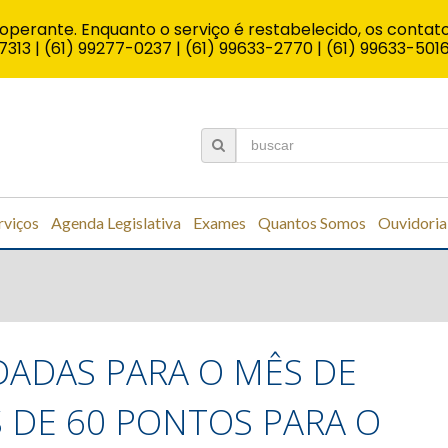
operante. Enquanto o serviço é restabelecido, os contato
7313 | (61) 99277-0237 | (61) 99633-2770 | (61) 99633-501
rviços
Agenda Legislativa
Exames
Quantos Somos
Ouvidoria
ADAS PARA O MÊS DE
DE 60 PONTOS PARA O