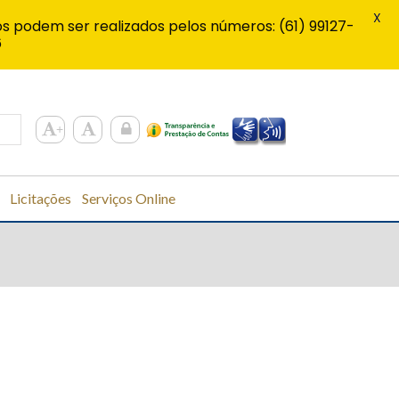
X
s podem ser realizados pelos números: (61) 99127-
6
Licitações
Serviços Online