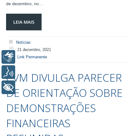
de dezembro, no…
LEIA MAIS
Notícias
21 dezembro, 2021
Libras
Link Permanente
Voz
CVM DIVULGA PARECER
+ Acessibilidade
DE ORIENTAÇÃO SOBRE
DEMONSTRAÇÕES
FINANCEIRAS