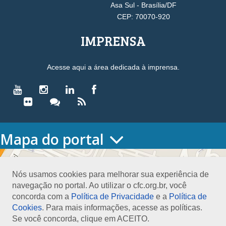
Asa Sul - Brasília/DF
CEP: 70070-920
IMPRENSA
Acesse aqui a área dedicada à imprensa.
Mapa do portal
HOME
O CONSELHO
Nós usamos cookies para melhorar sua experiência de
Conselho Diretor
navegação no portal. Ao utilizar o cfc.org.br, você
Nossa Sede
concorda com a
Política de Privacidade
e a
Política de
Planejamento
Cookies
. Para mais informações, acesse as políticas.
Organograma
Se você concorda, clique em ACEITO.
Medalha João Lyra