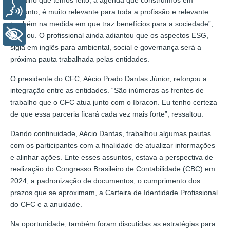
Voz
conjunto, é muito relevante para toda a profissão e relevante
também na medida em que traz benefícios para a sociedade”,
+ Acessibilidade
afirmou. O profissional ainda adiantou que os aspectos ESG,
sigla em inglês para ambiental, social e governança será a
próxima pauta trabalhada pelas entidades.
O presidente do CFC, Aécio Prado Dantas Júnior, reforçou a
integração entre as entidades. “São inúmeras as frentes de
trabalho que o CFC atua junto com o Ibracon. Eu tenho certeza
de que essa parceria ficará cada vez mais forte”, ressaltou.
Dando continuidade, Aécio Dantas, trabalhou algumas pautas
com os participantes com a finalidade de atualizar informações
e alinhar ações. Ente esses assuntos, estava a perspectiva de
realização do Congresso Brasileiro de Contabilidade (CBC) em
2024, a padronização de documentos, o cumprimento dos
prazos que se aproximam, a Carteira de Identidade Profissional
do CFC e a anuidade.
Na oportunidade, também foram discutidas as estratégias para