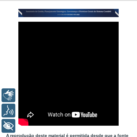
Libras
Voz
+ Acessibilidade
A reprodução deste material é permitida desde que a fonte