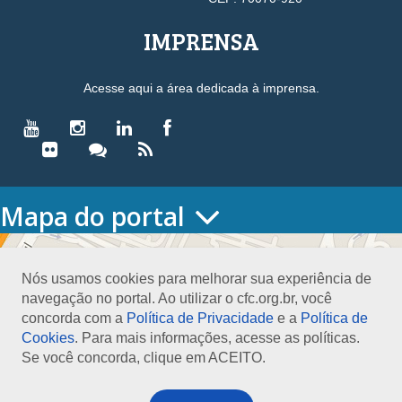
IMPRENSA
Acesse aqui a área dedicada à imprensa.
Mapa do portal
HOME
O CONSELHO
Nós usamos cookies para melhorar sua experiência de
Conselho Diretor
navegação no portal. Ao utilizar o cfc.org.br, você
Nossa Sede
concorda com a
Política de Privacidade
e a
Política de
Planejamento
Cookies
. Para mais informações, acesse as políticas.
Organograma
Se você concorda, clique em ACEITO.
Medalha João Lyra
Presidentes do CFC – Gestões anteriores