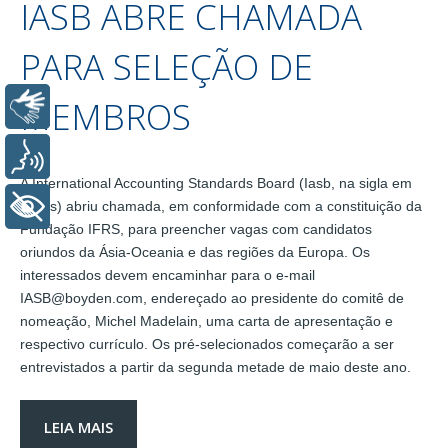
IASB ABRE CHAMADA
PARA SELEÇÃO DE
MEMBROS
Libras
Voz
A International Accounting Standards Board (Iasb, na sigla em
+ Acessibilidade
inglês) abriu chamada, em conformidade com a constituição da
Fundação IFRS, para preencher vagas com candidatos
oriundos da Ásia-Oceania e das regiões da Europa. Os
interessados devem encaminhar para o e-mail
IASB@boyden.com, endereçado ao presidente do comitê de
nomeação, Michel Madelain, uma carta de apresentação e
respectivo currículo. Os pré-selecionados começarão a ser
entrevistados a partir da segunda metade de maio deste ano.
LEIA MAIS