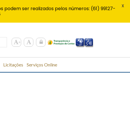
X
s podem ser realizados pelos números: (61) 99127-
6
Licitações
Serviços Online