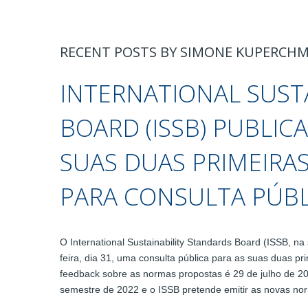
RECENT POSTS BY SIMONE KUPERCHM
INTERNATIONAL SUST
BOARD (ISSB) PUBLIC
SUAS DUAS PRIMEIRA
PARA CONSULTA PÚBL
O International Sustainability Standards Board (ISSB, na 
feira, dia 31, uma consulta pública para as suas duas 
feedback sobre as normas propostas é 29 de julho de 2
semestre de 2022 e o ISSB pretende emitir as novas nor