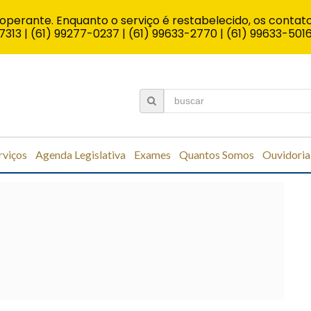
operante. Enquanto o serviço é restabelecido, os contato
7313 | (61) 99277-0237 | (61) 99633-2770 | (61) 99633-501
rviços
Agenda Legislativa
Exames
Quantos Somos
Ouvidoria