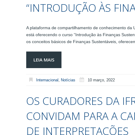
“INTRODUÇÃO ÀS FIN
A plataforma de compartilhamento de conhecimento da 
está oferecendo o curso “Introdução às Finanças Sustent
os conceitos básicos de Finanças Sustentáveis, oferece
LEIA MAIS
Internacional
,
Notícias
10 março, 2022
OS CURADORES DA IF
CONVIDAM PARA A CA
DE INTERPRETAÇÕES