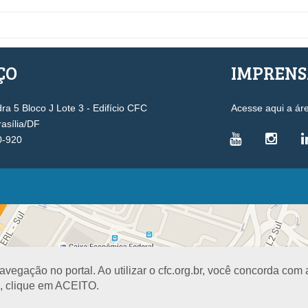
ÇO
IMPREN
a 5 Bloco J Lote 3 - Edifício CFC
Acesse aqui a ár
rasília/DF
0-920
VICE-PRESIDÊNCIAS
Administrativa
L
Controle Interno
D
Desenvolvimento Profissional
R
egação no portal. Ao utilizar o cfc.org.br, você concorda com
Governança e Gestão Estratégica
N
a, clique em ACEITO.
Fiscalização, Ética e Disciplina
I
Técnica
S