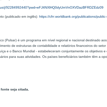
oom.us/j/92284992440?pwd=eFJ4NXlHQ0dyUmVnOXVDazBFRDZEdz09
to (publicado em inglês):
https://cfrr.worldbank.org/publications/publ
co (Pulsar) é um programa em nível regional e nacional destinado aos
imento de estruturas de contabilidade e relatórios financeiros do set
uíça e o Banco Mundial - estabeleceram conjuntamente os objetivos e 
ários para suas atividades. Os países beneficiários também têm a op
fonte seja citada.