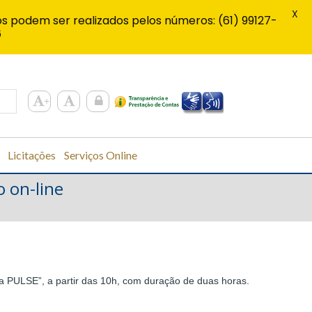
X
s podem ser realizados pelos números: (61) 99127-
6
Licitações
Serviços Online
 on-line
E
gia PULSE”, a partir das 10h, com duração de duas horas.