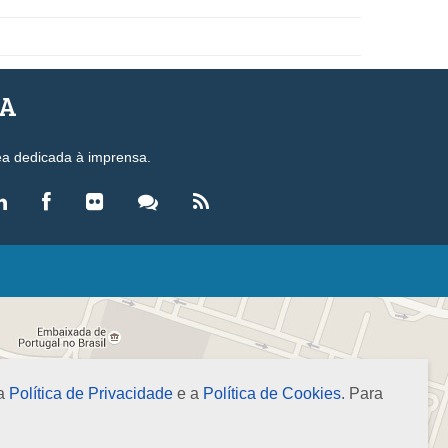
SA
ea dedicada à imprensa.
LEGISLAÇÃO
eis
ecretos-Lei
esoluções
 a
Política de Privacidade
e a
Política de Cookies
. Para
ormas Brasileiras de Contabilidade
nstruções Normativas
úmulas