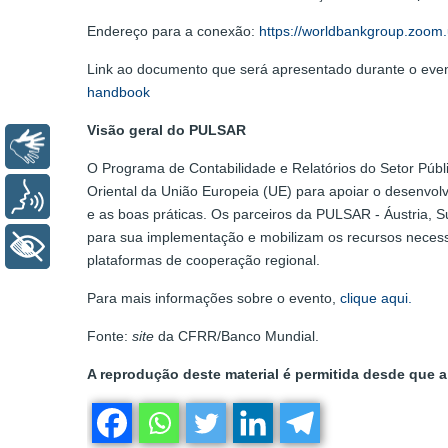
Endereço para a conexão:
https://worldbankgroup.z
Link ao documento que será apresentado durante o even
handbook
Visão geral do PULSAR
Libras
O Programa de Contabilidade e Relatórios do Setor Públi
Oriental da União Europeia (UE) para apoiar o desenvolv
Voz
e as boas práticas. Os parceiros da PULSAR - Áustria, S
para sua implementação e mobilizam os recursos necess
+ Acessibilidade
plataformas de cooperação regional.
Para mais informações sobre o evento,
clique aqui.
Fonte:
site
da CFRR/Banco Mundial.
A reprodução deste material é permitida desde que a 