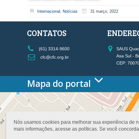
Internacional
,
Notícias
31 março, 2022
CONTATOS
ENDERE
(61) 3314-9600
SAUS Quadr
Asa Sul - B
cfc@cfc.org.br
CEP: 7007
Mapa do portal
HOME
O CONSELHO
Conselho Diretor
Nossa Sede
Nós usamos cookies para melhorar sua experiência de nav
Planejamento
mais informações, acesse as políticas. Se você concord
Organograma
Medalha João Lyra