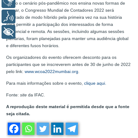
Libras
Como o cenário pós-pandêmico nos ensina novas formas de
operar, o Congresso Mundial de Contadores 2022 será
Voz
realizado de modo híbrido pela primeira vez na sua história
para permitir a participação dos interessados de forma
presencial e remota. As sessões, incluindo algumas sessões
+ Acessibilidade
plenárias, foram planejadas para manter uma audiência global
e diferentes fusos horários.
Os organizadores do evento oferecem desconto para os
participantes que se inscreverem antes de 30 de junho de 2022
pelo link:
www.wcoa2022mumbai.org
.
Para mais informações sobre o evento,
clique aqui.
Fonte:
site
da IFAC.
A reprodução deste material é permitida desde que a fonte
seja citada.