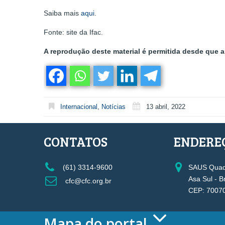
Saiba mais
aqui
.
Fonte: site da Ifac.
A reprodução deste material é permitida desde que a 
Internacional
,
Notícias
13 abril, 2022
CONTATOS
ENDERE
(61) 3314-9600
SAUS Quadr
Asa Sul - B
cfc@cfc.org.br
CEP: 7007
Mapa do portal