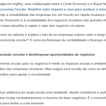
igla em inglês), uma colaboração entre a
Circle Economy
e o
Royal Ne
conomia Circular: Redefinir valor, impacto e risco para acelerar a trans
ueando a rentabilidade das empresas em um mundo em rápida mudança e
setor financeiro e à contabilidade dos negócios circulares são grande
r esses desafios e captar o valor dos negócios circulares.
o: como se valoriza e explica o fato de as empresas criarem valor a lo
onomia circular? E como profissionais de contabilidade e finanças 
transição circular e desbloquear oportunidades de negócios
nomia circular para os negócios é medir os impactos sociais e ambie
sitivo das empresas circulares. Mas exigirá uma revisão de como se def
lário para apoiar a circularidade.
a sistêmica em larga escala uma realidade: desde contadores e audit
ra mudar verdadeiramente a maneira de fazer negócios. E o momento 
 para limitar a crise iminente.