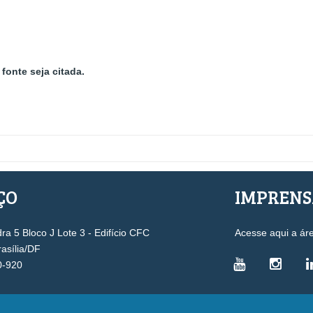
fonte seja citada.
ÇO
IMPREN
a 5 Bloco J Lote 3 - Edifício CFC
Acesse aqui a ár
rasília/DF
0-920