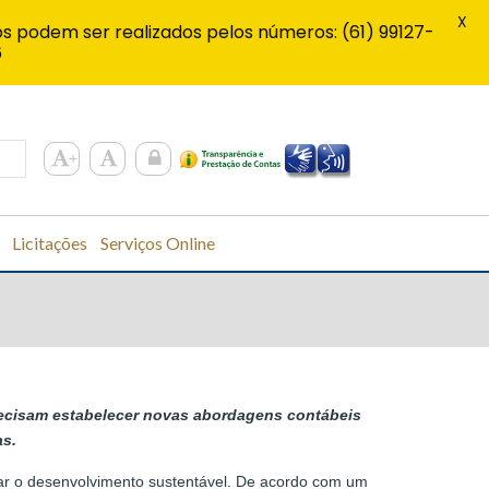
X
s podem ser realizados pelos números: (61) 99127-
6
Licitações
Serviços Online
recisam estabelecer novas abordagens contábeis
as.
nar o desenvolvimento sustentável. De acordo com um