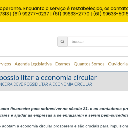
operante. Enquanto o serviço é restabelecido, os contato
7313 | (61) 99277-0237 | (61) 99633-2770 | (61) 99633-501
rviços
Agenda Legislativa
Exames
Quantos Somos
Ouvidoria
ossibilitar a economia circular
NCEIRA DEVE POSSIBILITAR A ECONOMIA CIRCULAR
cto financeiro para sobreviver no século 21, e os contadores p
ulares e ajudar as empresas a se enraizarem e serem bem-sucedid
e adotam a economia circular prosperem e são cruciais para impulsio