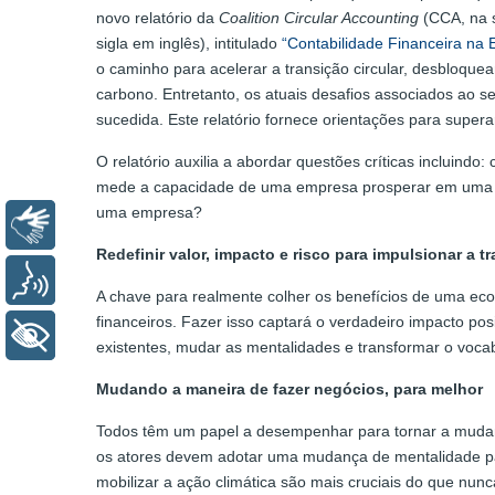
novo relatório da
Coalition Circular Accounting
(CCA, na s
sigla em inglês), intitulado
“Contabilidade Financeira na E
o caminho para acelerar a transição circular, desbloq
carbono. Entretanto, os atuais desafios associados ao 
sucedida. Este relatório fornece orientações para supera
O relatório auxilia a abordar questões críticas incluind
mede a capacidade de uma empresa prosperar em uma ec
uma empresa?
Libras
Redefinir valor, impacto e risco para impulsionar a 
Voz
A chave para realmente colher os benefícios de uma eco
financeiros. Fazer isso captará o verdadeiro impacto po
+ Acessibilidade
existentes, mudar as mentalidades e transformar o vocabu
Mudando a maneira de fazer negócios, para melhor
Todos têm um papel a desempenhar para tornar a mudanç
os atores devem adotar uma mudança de mentalidade pa
mobilizar a ação climática são mais cruciais do que nunca