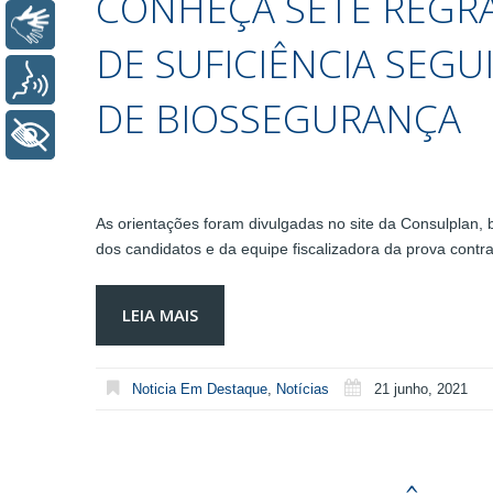
CONHEÇA SETE REGRA
Libras
DE SUFICIÊNCIA SEG
Voz
DE BIOSSEGURANÇA
+ Acessibilidade
As orientações foram divulgadas no site da Consulplan,
dos candidatos e da equipe fiscalizadora da prova contr
LEIA MAIS
Noticia Em Destaque
,
Notícias
21 junho, 2021