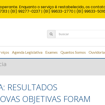
operante. Enquanto o serviço é restabelecido, os contato
7313 | (61) 99277-0237 | (61) 99633-2770 | (61) 99633-501
rviços
Agenda Legislativa
Exames
Quantos Somos
Ouvidoria
cia
A: RESULTADOS
ROVAS OBJETIVAS FORAM