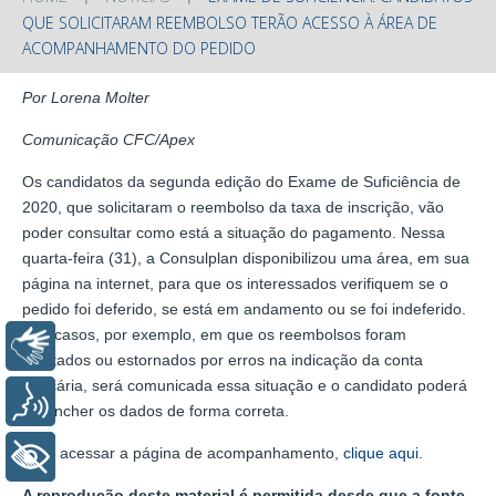
QUE SOLICITARAM REEMBOLSO TERÃO ACESSO À ÁREA DE
ACOMPANHAMENTO DO PEDIDO
Por Lorena Molter
Comunicação CFC/Apex
Os candidatos da segunda edição do Exame de Suficiência de
2020, que solicitaram o reembolso da taxa de inscrição, vão
poder consultar como está a situação do pagamento. Nessa
quarta-feira (31), a Consulplan disponibilizou uma área, em sua
página na internet, para que os interessados verifiquem se o
pedido foi deferido, se está em andamento ou se foi indeferido.
Nos casos, por exemplo, em que os reembolsos foram
Libras
rejeitados ou estornados por erros na indicação da conta
bancária, será comunicada essa situação e o candidato poderá
Voz
preencher os dados de forma correta.
Para acessar a página de acompanhamento,
clique aqui
.
+ Acessibilidade
A reprodução deste material é permitida desde que a fonte