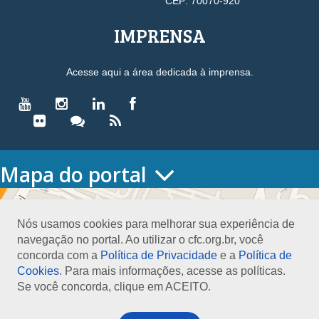
CEP: 70070-920
IMPRENSA
Acesse aqui a área dedicada à imprensa.
Mapa do portal
HOME
O CONSELHO
Nós usamos cookies para melhorar sua experiência de
Conselho Diretor
navegação no portal. Ao utilizar o cfc.org.br, você
Nossa Sede
concorda com a
Política de Privacidade
e a
Política de
Planejamento
Cookies
. Para mais informações, acesse as políticas.
Organograma
Se você concorda, clique em ACEITO.
Medalha João Lyra
Presidentes do CFC – Gestões anteriores