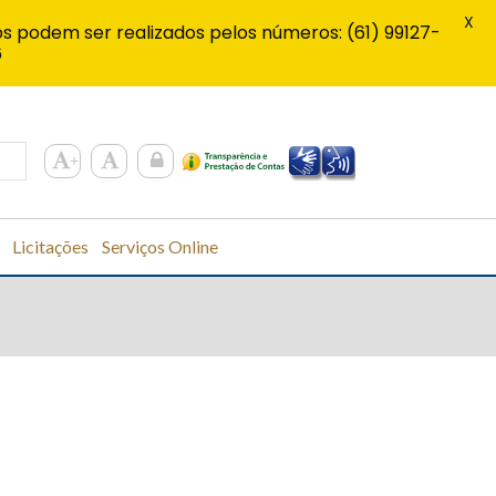
X
s podem ser realizados pelos números: (61) 99127-
6
Licitações
Serviços Online