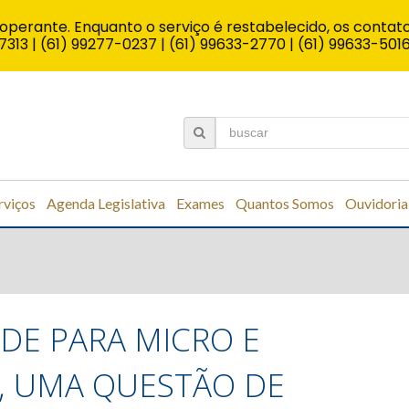
operante. Enquanto o serviço é restabelecido, os contato
7313 | (61) 99277-0237 | (61) 99633-2770 | (61) 99633-501
rviços
Agenda Legislativa
Exames
Quantos Somos
Ouvidoria
DE PARA MICRO E
, UMA QUESTÃO DE